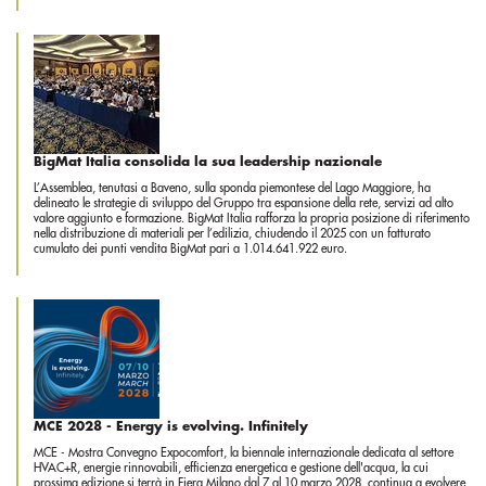
BigMat Italia consolida la sua leadership nazionale
L’Assemblea, tenutasi a Baveno, sulla sponda piemontese del Lago Maggiore, ha
delineato le strategie di sviluppo del Gruppo tra espansione della rete, servizi ad alto
valore aggiunto e formazione. BigMat Italia rafforza la propria posizione di riferimento
nella distribuzione di materiali per l’edilizia, chiudendo il 2025 con un fatturato
cumulato dei punti vendita BigMat pari a 1.014.641.922 euro.
MCE 2028 - Energy is evolving. Infinitely
MCE - Mostra Convegno Expocomfort, la biennale internazionale dedicata al settore
HVAC+R, energie rinnovabili, efficienza energetica e gestione dell'acqua, la cui
prossima edizione si terrà in Fiera Milano dal 7 al 10 marzo 2028, continua a evolvere