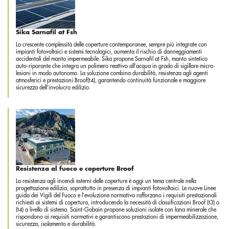
Sika Sarnafil at Fsh
La crescente complessità delle coperture contemporanee, sempre più integrate con
impianti fotovoltaici e sistemi tecnologici, aumenta il rischio di danneggiamenti
accidentali del manto impermeabile. Sika propone Sarnafil at Fsh, manto sintetico
auto-riparante che integra un polimero reattivo all’acqua in grado di sigillare micro-
lesioni in modo autonomo. La soluzione combina durabilità, resistenza agli agenti
atmosferici e prestazioni Broof(t4), garantendo continuità funzionale e maggiore
sicurezza dell’involucro edilizio.
Resistenza al fuoco e coperture Broof
La resistenza agli incendi esterni delle coperture è oggi un tema centrale nella
progettazione edilizia, soprattutto in presenza di impianti fotovoltaici. Le nuove Linee
guida dei Vigili del Fuoco e l’evoluzione normativa rafforzano i requisiti prestazionali
richiesti ai sistemi di copertura, introducendo la necessità di classificazioni Broof (t3) o
(t4) a livello di sistema. Saint-Gobain propone soluzioni isolate con lana minerale che
rispondono ai requisiti normativi e garantiscono prestazioni di impermeabilizzazione,
sicurezza, isolamento e durabilità.