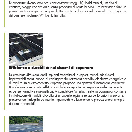
Le coperture vivono sotto pressione costante: raggi UV, sbalzi termici, umidità di
cantiere, piogge che arrivano senza preavviso durante la posa. Era necessario fare un
passo avanti e completare un pacchetto di sistemi che rispondessero alle varie esigenze
del cantiere moderno. Winkler lo ha fatto.
Efficienza e durabilità nei sistemi di copertura
La crescente diffusione degli impianti fotovoltaici in copertura richiede sistemi
impermeabilizzanti capaci di coniugare sicurezza antincendio, efficienza energetica e
durabilità. In questo contesto, Soprema propone una gamma di membrane certificate
Broof e soluzioni ad alta riflettanza solare, sviluppate per rispondere alle più recenti
esigenze normative e progettuali. A completare l’offerta, il sistema Soprasolar consente
l’installazione di moduli fotovoltaici su coperture piane senza perforazioni o zavorre,
preservando l’integrità del manto impermeabile e favorendo la produzione di energia
da fonti rinnovabili.