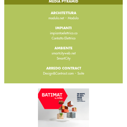
MEDIA PYRAMID
ARCHITETTURA
-
modulo.net
Modulo
IMPIANTI
impiantoelettrico.co
Contatto Elettrico
AMBIENTE
smartcityweb.net
SmartCity
ARREDO CONTRACT
-
Design&Contract.com
Suite