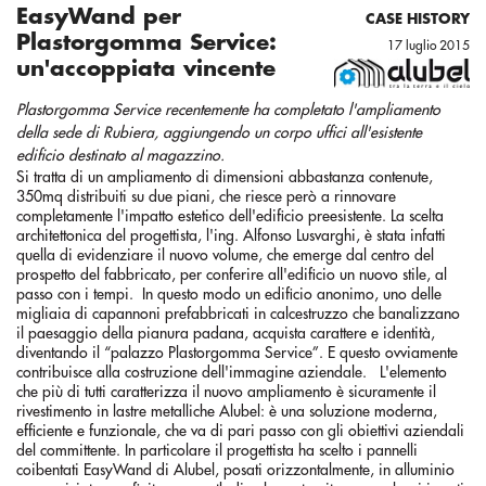
EasyWand per
CASE HISTORY
Plastorgomma Service:
17 luglio 2015
un'accoppiata vincente
Plastorgomma Service recentemente ha completato l'ampliamento
della sede di Rubiera, aggiungendo un corpo uffici all'esistente
edificio destinato al magazzino.
Si tratta di un ampliamento di dimensioni abbastanza contenute,
350mq distribuiti su due piani, che riesce però a rinnovare
completamente l'impatto estetico dell'edificio preesistente. La scelta
architettonica del progettista, l'ing. Alfonso Lusvarghi, è stata infatti
quella di evidenziare il nuovo volume, che emerge dal centro del
prospetto del fabbricato, per conferire all'edificio un nuovo stile, al
passo con i tempi. In questo modo un edificio anonimo, uno delle
migliaia di capannoni prefabbricati in calcestruzzo che banalizzano
il paesaggio della pianura padana, acquista carattere e identità,
diventando il “palazzo Plastorgomma Service”. E questo ovviamente
contribuisce alla costruzione dell'immagine aziendale. L'elemento
che più di tutti caratterizza il nuovo ampliamento è sicuramente il
rivestimento in lastre metalliche Alubel: è una soluzione moderna,
efficiente e funzionale, che va di pari passo con gli obiettivi aziendali
del committente. In particolare il progettista ha scelto i pannelli
coibentati EasyWand di Alubel, posati orizzontalmente, in alluminio