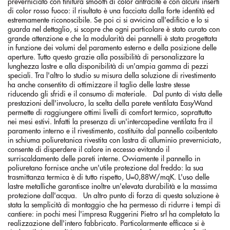
preverniciato con finitura smooth di color antracite e con alcuni inserti
di color rosso fuoco: il risultato è una facciata dalla forte identità ed
estremamente riconoscibile. Se poi ci si avvicina all'edificio e lo si
guarda nel dettaglio, si scopre che ogni particolare è stato curato con
grande attenzione e che la modularità dei pannelli è stata progettata
in funzione dei volumi del paramento esterno e della posizione delle
aperture. Tutto questo grazie alla possibilità di personalizzare la
lunghezza lastre e alla disponibilità di un'ampia gamma di pezzi
speciali. Tra l'altro lo studio su misura della soluzione di rivestimento
ha anche consentito di ottimizzare il taglio delle lastre stesse
riducendo gli sfridi e il consumo di materiale. Dal punto di vista delle
prestazioni dell'involucro, la scelta della parete ventilata EasyWand
permette di raggiungere ottimi livelli di comfort termico, soprattutto
nei mesi estivi. Infatti la presenza di un'intercapedine ventilata fra il
paramento interno e il rivestimento, costituito dal pannello coibentato
in schiuma poliuretanica rivestita con lastra di alluminio preverniciato,
consente di disperdere il calore in eccesso evitando il
surriscaldamento delle pareti interne. Ovviamente il pannello in
poliuretano fornisce anche un'utile protezione dal freddo: la sua
trasmittanza termica è di tutto rispetto, U=0,88W/mqK. L'uso delle
lastre metalliche garantisce inoltre un'elevata durabilità e la massima
protezione dall'acqua. Un altro punto di forza di questa soluzione è
stata la semplicità di montaggio che ha permesso di ridurre i tempi di
cantiere: in pochi mesi l'impresa Ruggerini Pietro srl ha completato la
realizzazione dell'intero fabbricato. Particolarmente efficace si è