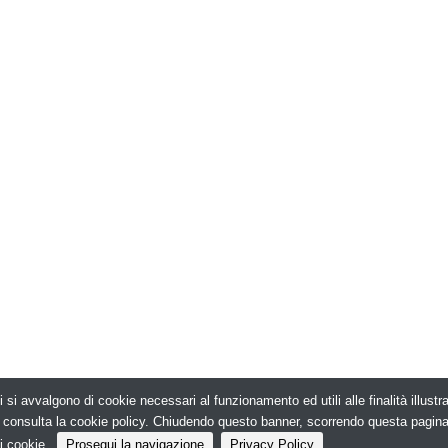
i si avvalgono di cookie necessari al funzionamento ed utili alle finalità illust
026. Edilizia in Rete - N.ro Iscrizione ROC 5836 -
e, consulta la cookie policy. Chiudendo questo banner, scorrendo questa pagin
i cookie.
Prosegui la navigazione
Privacy Policy