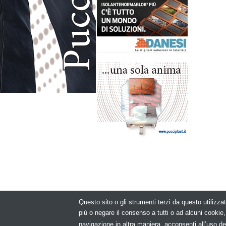
Questo sito o gli strumenti terzi da questo utilizzat
© Copyright 2
più o negare il consenso a tutti o ad alcuni cooki
navigazione in altra maniera, acconsenti all’uso de