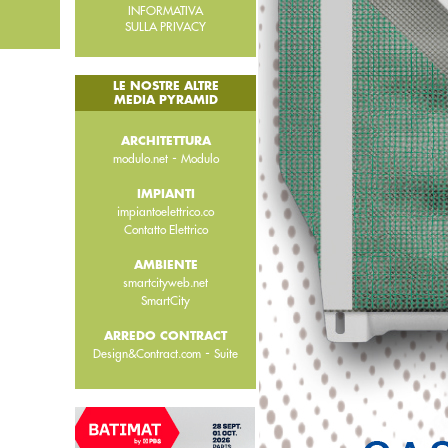
INFORMATIVA
SULLA PRIVACY
LE NOSTRE ALTRE
MEDIA PYRAMID
ARCHITETTURA
-
modulo.net
Modulo
IMPIANTI
impiantoelettrico.co
Contatto Elettrico
AMBIENTE
smartcityweb.net
SmartCity
ARREDO CONTRACT
-
Design&Contract.com
Suite