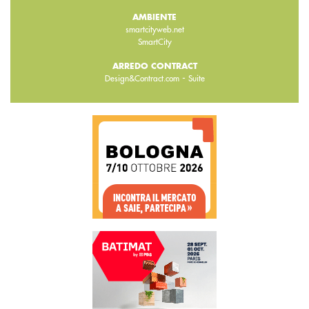
AMBIENTE
smartcityweb.net
SmartCity
ARREDO CONTRACT
-
Design&Contract.com
Suite