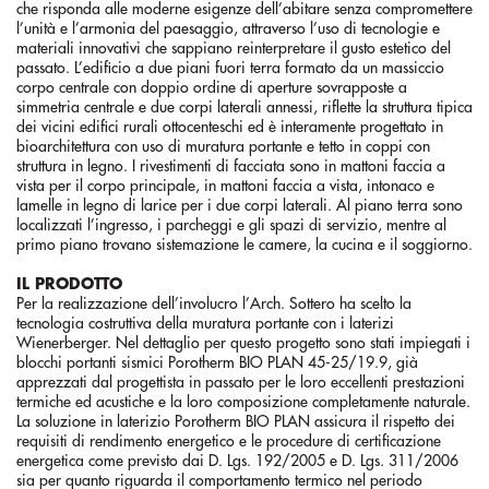
che risponda alle moderne esigenze dell’abitare senza compromettere
l’unità e l’armonia del paesaggio, attraverso l’uso di tecnologie e
materiali innovativi che sappiano reinterpretare il gusto estetico del
passato. L’edificio a due piani fuori terra formato da un massiccio
corpo centrale con doppio ordine di aperture sovrapposte a
simmetria centrale e due corpi laterali annessi, riflette la struttura tipica
dei vicini edifici rurali ottocenteschi ed è interamente progettato in
bioarchitettura con uso di muratura portante e tetto in coppi con
struttura in legno. I rivestimenti di facciata sono in mattoni faccia a
vista per il corpo principale, in mattoni faccia a vista, intonaco e
lamelle in legno di larice per i due corpi laterali. Al piano terra sono
localizzati l’ingresso, i parcheggi e gli spazi di servizio, mentre al
primo piano trovano sistemazione le camere, la cucina e il soggiorno.
IL PRODOTTO
Per la realizzazione dell’involucro l’Arch. Sottero ha scelto la
tecnologia costruttiva della muratura portante con i laterizi
Wienerberger. Nel dettaglio per questo progetto sono stati impiegati i
blocchi portanti sismici Porotherm BIO PLAN 45-25/19.9, già
apprezzati dal progettista in passato per le loro eccellenti prestazioni
termiche ed acustiche e la loro composizione completamente naturale.
La soluzione in laterizio Porotherm BIO PLAN assicura il rispetto dei
requisiti di rendimento energetico e le procedure di certificazione
energetica come previsto dai D. Lgs. 192/2005 e D. Lgs. 311/2006
sia per quanto riguarda il comportamento termico nel periodo