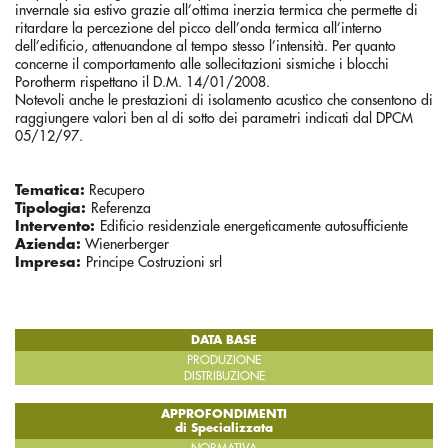
invernale sia estivo grazie all’ottima inerzia termica che permette di
ritardare la percezione del picco dell’onda termica all’interno
dell’edificio, attenuandone al tempo stesso l’intensità. Per quanto
concerne il comportamento alle sollecitazioni sismiche i blocchi
Porotherm rispettano il D.M. 14/01/2008.
Notevoli anche le prestazioni di isolamento acustico che consentono di
raggiungere valori ben al di sotto dei parametri indicati dal DPCM
05/12/97.
Tematica:
Recupero
Tipologia:
Referenza
Intervento:
Edificio residenziale energeticamente autosufficiente
Azienda:
Wienerberger
Impresa:
Principe Costruzioni srl
DATA BASE
PRODUZIONE
DISTRIBUZIONE
APPROFONDIMENTI
di Specializzata
NORMATIVA