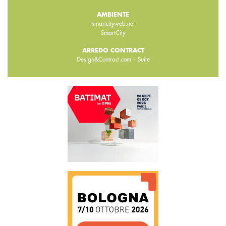
AMBIENTE
smartcityweb.net
SmartCity
ARREDO CONTRACT
-
Design&Contract.com
Suite