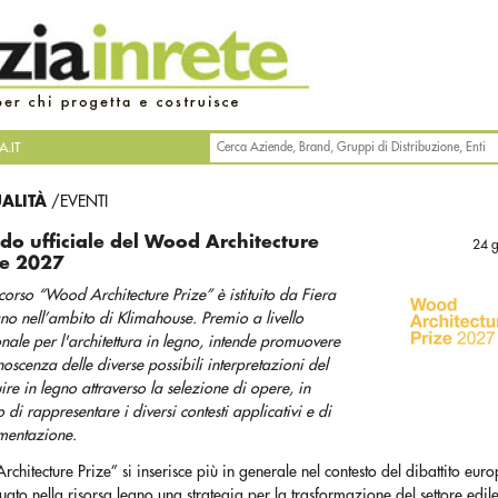
.IT
UALITÀ
/EVENTI
do ufficiale del Wood Architecture
24 
ze 2027
ncorso “Wood Architecture Prize” è istituito da Fiera
no nell’ambito di Klimahouse. Premio a livello
nale per l'architettura in legno, intende promuovere
noscenza delle diverse possibili interpretazioni del
uire in legno attraverso la selezione di opere, in
 di rappresentare i diversi contesti applicativi e di
mentazione.
rchitecture Prize” si inserisce più in generale nel contesto del dibattito eur
uato nella risorsa legno una strategia per la trasformazione del settore edile