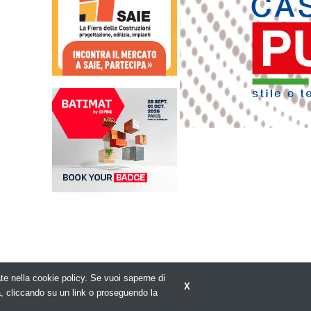
rate nella cookie policy. Se vuoi saperne di
X
Privacy policy
a, cliccando su un link o proseguendo la