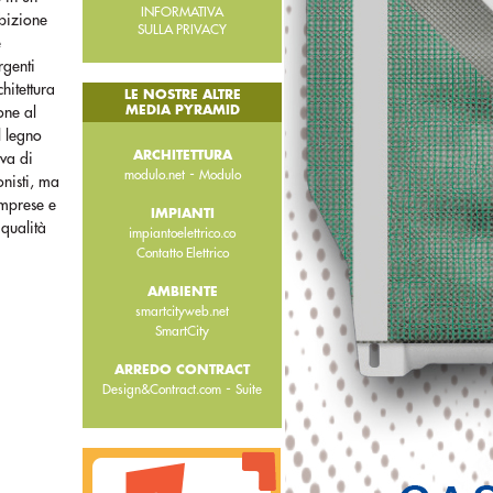
INFORMATIVA
mbizione
SULLA PRIVACY
e
rgenti
hitettura
LE NOSTRE ALTRE
MEDIA PYRAMID
one al
l legno
ARCHITETTURA
iva di
-
modulo.net
Modulo
onisti, ma
 imprese e
IMPIANTI
 qualità
impiantoelettrico.co
Contatto Elettrico
AMBIENTE
smartcityweb.net
SmartCity
ARREDO CONTRACT
-
Design&Contract.com
Suite