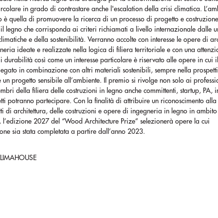
rcolare in grado di contrastare anche l'escalation della crisi climatica. L’a
 è quella di promuovere la ricerca di un processo di progetto e costruzion
 il legno che corrisponda ai criteri richiamati a livello internazionale dalle u
climatiche e della sostenibilità. Verranno accolte con interesse le opere di arc
neria ideate e realizzate nella logica di filiera territoriale e con una attenzi
i durabilità così come un interesse particolare è riservato alle opere in cui i
egato in combinazione con altri materiali sostenibili, sempre nella prospett
 un progetto sensibile all’ambiente. Il premio si rivolge non solo ai professi
membri della filiera delle costruzioni in legno anche committenti, startup, PA,
etti potranno partecipare. Con la finalità di attribuire un riconoscimento alla
ti di architettura, delle costruzioni e opere di ingegneria in legno in ambito
, l’edizione 2027 del “Wood Architecture Prize” selezionerà opere la cui
one sia stata completata a partire dall’anno 2023.
KLIMAHOUSE