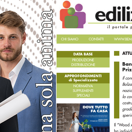
CHI SIAMO
CONTATTI
WWW.BEMA
ATT
DATA BASE
PRODUZIONE
Ban
DISTRIBUZIONE
Pri
APPROFONDIMENTI
Il co
di Specializzata
Bolza
NORMATIVA
nazio
SUPPLEMENTI
SPECIALI
la co
costr
grado
speri
Il “Wood A
ha individ