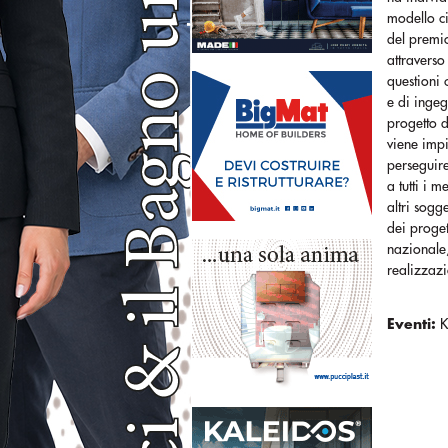
modello ci
del premio
attraverso
questioni 
e di ingeg
progetto d
viene impi
perseguire
a tutti i 
altri sogg
dei proget
nazionale
realizzazi
Eventi: