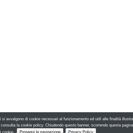
i si avvalgono di cookie necessari al funzionamento ed utili alle finalità illust
026. Edilizia in Rete - N.ro Iscrizione ROC 5836 -
e, consulta la cookie policy. Chiudendo questo banner, scorrendo questa pagin
i cookie.
Prosegui la navigazione
Privacy Policy