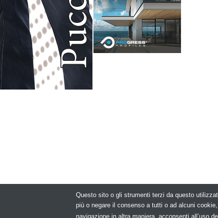
Questo sito o gli strumenti terzi da questo utilizzat
© Copyright 2
più o negare il consenso a tutti o ad alcuni cooki
navigazione in altra maniera, acconsenti all’uso de