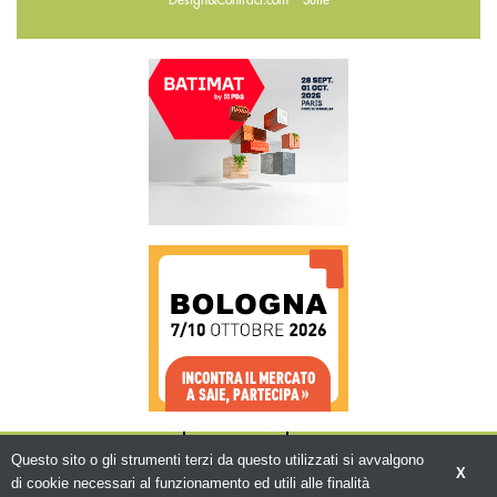
Design&Contract.com
Suite
CHI SIAMO
CONTATTI
WWW.BEMA.IT
Questo sito o gli strumenti terzi da questo utilizzati si avvalgono
X
di cookie necessari al funzionamento ed utili alle finalità