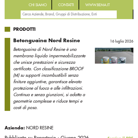
CHI SIAMO
CONTATTI
WWW.BEMA.IT
PRODOTTI
Betonguaina Nord Resine
16 luglio 2026
Betonguaina di Nord Resine è una
membrana liquida impermeabilizzante
che unisce prestazioni e sicurezza
certificata. Con classificazione BROOF
(t4) su supporti incombustibili senza
finiture aggiuntive, garantisce elevata
protezione al fuoco e alle infiltrazioni.
Continua e senza giunzioni, si adatta a
geometrie complesse e riduce tempi e
costi di posa.
Azienda:
NORD RESINE