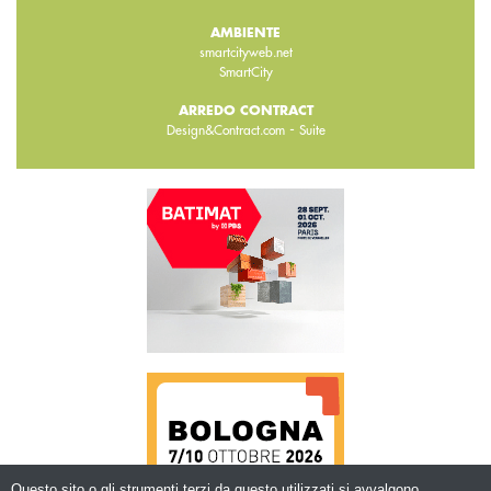
AMBIENTE
smartcityweb.net
SmartCity
ARREDO CONTRACT
-
Design&Contract.com
Suite
Questo sito o gli strumenti terzi da questo utilizzati si avvalgono