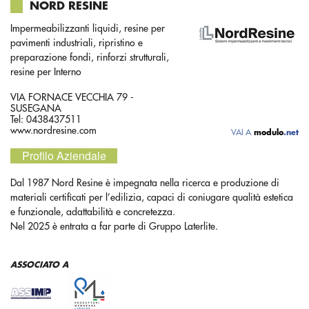
NORD RESINE
Impermeabilizzanti liquidi, resine per
pavimenti industriali, ripristino e
preparazione fondi, rinforzi strutturali,
resine per Interno
VIA FORNACE VECCHIA 79 -
SUSEGANA
Tel: 0438437511
www.nordresine.com
VAI A
modulo
.net
Profilo Aziendale
Dal 1987 Nord Resine è impegnata nella ricerca e produzione di
materiali certificati per l’edilizia, capaci di coniugare qualità estetica
e funzionale, adattabilità e concretezza.
Nel 2025 è entrata a far parte di Gruppo Laterlite.
ASSOCIATO A