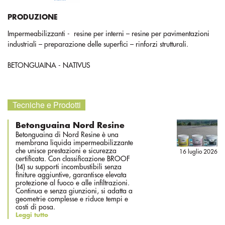
PRODUZIONE
Impermeabilizzanti - resine per interni – resine per pavimentazioni
industriali – preparazione delle superfici – rinforzi strutturali.
BETONGUAINA - NATIVUS
Tecniche e Prodotti
Betonguaina Nord Resine
Betonguaina di Nord Resine è una
membrana liquida impermeabilizzante
che unisce prestazioni e sicurezza
16 luglio 2026
certificata. Con classificazione BROOF
(t4) su supporti incombustibili senza
finiture aggiuntive, garantisce elevata
protezione al fuoco e alle infiltrazioni.
Continua e senza giunzioni, si adatta a
geometrie complesse e riduce tempi e
costi di posa.
Leggi tutto