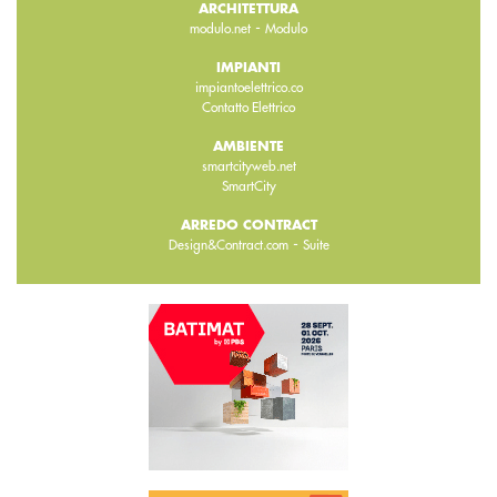
ARCHITETTURA
-
modulo.net
Modulo
IMPIANTI
impiantoelettrico.co
Contatto Elettrico
AMBIENTE
smartcityweb.net
SmartCity
ARREDO CONTRACT
-
Design&Contract.com
Suite