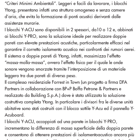
“Criteri Minimi Ambientali”. Leggeri e facili da lavorare, i blocchi
Ytong, presentano infatti una struttura omogenea e senza camere
d’aria, che evita la formazione di ponti acustici derivanti dalle
assistenze murarie.
I blocchi Y-ACU sono disponibili in 2 spessori, da10 o 12 e, abbinati
ai blocchi Y-PRO, sono la soluzione ideale per realizzare doppie
pareti con elevate prestazioni acustiche, particolarmente efficaci nel
garantire il corretto isolamento acustico nei confronti dei rumori aerei.
Il sistema a doppie pareti di Ytong, infatti, massimizza l’effetto
“massa-molla-massa”, ovvero l’effetto fisico per il quale le onde
sonore vengono smorzate tramite l’interposizione di un materiale
leggero tra due pareti di diverso peso.
Il complesso residenziale Forrest in Town (un progetto a firma DFA
Partners in collaborazione con BP+P Boffa Petrone & Partners e
realizzato da Building S.p.A.) dove è stata utilizzata la soluzione
costruttiva completa Ytong. In particolare i divisori fra le diverse unità
abitative sono stati costruiti con il blocco sottile Y-Acu ed il pannello Y-
Acuboard.
I blocchi Y-ACU, accoppiati ad una parete in blocchi Y-PRO,
incrementano la differenza di massa superficiale della doppia parete
e consentono di ottenere prestazioni di isolamentoacustico ancora più