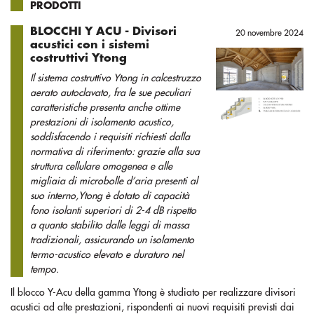
PRODOTTI
BLOCCHI Y ACU - Divisori
20 novembre 2024
acustici con i sistemi
costruttivi Ytong
Il sistema costruttivo Ytong in calcestruzzo
aerato autoclavato, fra le sue peculiari
caratteristiche presenta anche ottime
prestazioni di isolamento acustico,
soddisfacendo i requisiti richiesti dalla
normativa di riferimento: grazie alla sua
struttura cellulare omogenea e alle
migliaia di microbolle d’aria presenti al
suo interno,Ytong è dotato di capacità
fono isolanti superiori di 2-4 dB rispetto
a quanto stabilito dalle leggi di massa
tradizionali, assicurando un isolamento
termo-acustico elevato e duraturo nel
tempo.
Il blocco Y-Acu della gamma Ytong è studiato per realizzare divisori
acustici ad alte prestazioni, rispondenti ai nuovi requisiti previsti dai