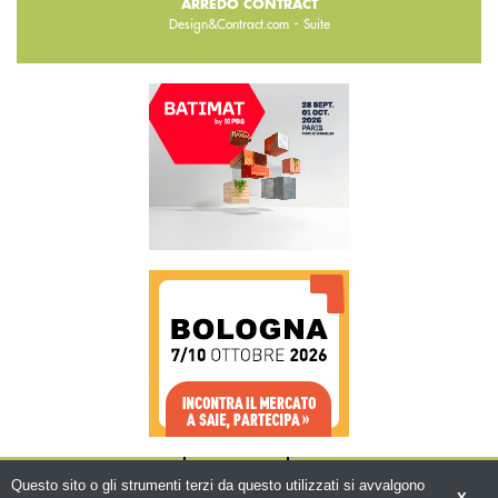
ARREDO CONTRACT
-
Design&Contract.com
Suite
CHI SIAMO
CONTATTI
WWW.BEMA.IT
Questo sito o gli strumenti terzi da questo utilizzati si avvalgono