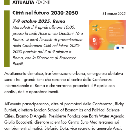
ATTUALITÀ
/EVENTI
Città nel futuro 2030-2050
31 marzo 2025
7-9 ottobre 2025, Roma
Mercoledì il 9 aprile alle ore 10.00,
presso la sede Ance in via Guattani 16 a
Roma, si terrà l’evento di presentazione
della Conferenza Città nel futuro 2030-
2050 prevista dal 7 al 9 ottobre a
Roma, con la Direzione di Francesco
Rutelli.
Adattamento climatico, trasformazione urbana, emergenza abitativa
sono i tre i grandi temi che saranno al centro della Conferenza
internazionale di Roma e che verranno presentati il 9 aprile con
analisi, dati e approfondimenti.
All’evento parteciperanno, oltre ai promotori della Conferenza, Ricky
Burdett, direttore London School of Economics and Political Science
Cities, Erasmo D’Angelis, Presidente Fondazione Earth Water Agenda,
Giulio Boccaletti, direttore scientifico Centro Euro-Mediterraneo sui
cambiamenti climatici, Stefania Dota, vice segretario generale Anci,