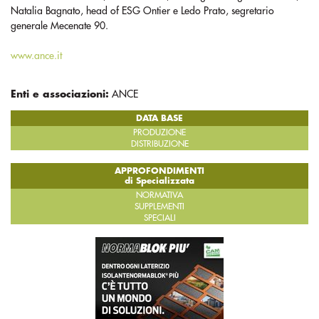
Natalia Bagnato, head of ESG Ontier e Ledo Prato, segretario
generale Mecenate 90.
www.ance.it
Enti e associazioni:
ANCE
DATA BASE
PRODUZIONE
DISTRIBUZIONE
APPROFONDIMENTI
di Specializzata
NORMATIVA
SUPPLEMENTI
SPECIALI