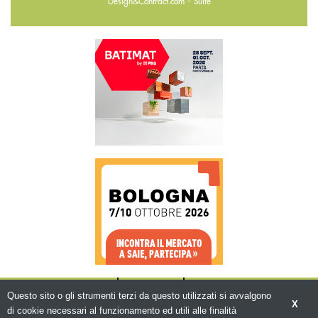
-
Design&Contract.com
Suite
CHI SIAMO
CONTATTI
WWW.BEMA.IT
Questo sito o gli strumenti terzi da questo utilizzati si avvalgono
X
di cookie necessari al funzionamento ed utili alle finalità