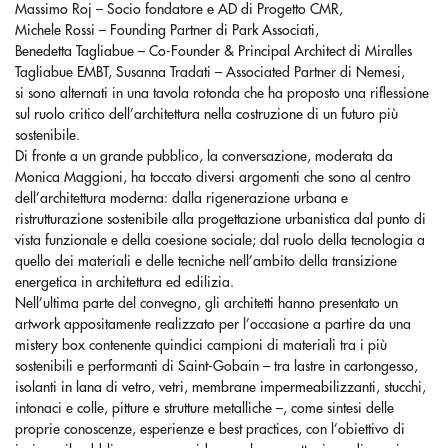
Massimo Roj – Socio fondatore e AD di Progetto CMR,
Michele Rossi – Founding Partner di Park Associati,
Benedetta Tagliabue – Co-Founder & Principal Architect di Miralles
Tagliabue EMBT, Susanna Tradati – Associated Partner di Nemesi,
si sono alternati in una tavola rotonda che ha proposto una riflessione
sul ruolo critico dell’architettura nella costruzione di un futuro più
sostenibile.
Di fronte a un grande pubblico, la conversazione, moderata da
Monica Maggioni, ha toccato diversi argomenti che sono al centro
dell’architettura moderna: dalla rigenerazione urbana e
ristrutturazione sostenibile alla progettazione urbanistica dal punto di
vista funzionale e della coesione sociale; dal ruolo della tecnologia a
quello dei materiali e delle tecniche nell’ambito della transizione
energetica in architettura ed edilizia.
Nell’ultima parte del convegno, gli architetti hanno presentato un
artwork appositamente realizzato per l’occasione a partire da una
mistery box contenente quindici campioni di materiali tra i più
sostenibili e performanti di Saint-Gobain – tra lastre in cartongesso,
isolanti in lana di vetro, vetri, membrane impermeabilizzanti, stucchi,
intonaci e colle, pitture e strutture metalliche –, come sintesi delle
proprie conoscenze, esperienze e best practices, con l’obiettivo di