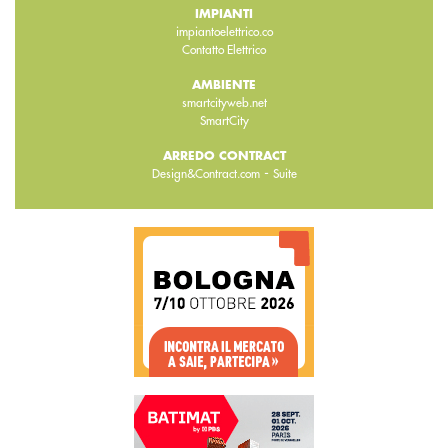
IMPIANTI
impiantoelettrico.co
Contatto Elettrico
AMBIENTE
smartcityweb.net
SmartCity
ARREDO CONTRACT
-
Design&Contract.com
Suite