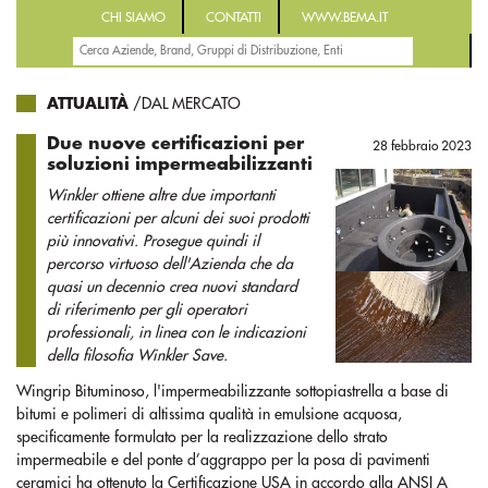
CHI SIAMO
CONTATTI
WWW.BEMA.IT
ATTUALITÀ
/DAL MERCATO
Due nuove certificazioni per
28 febbraio 2023
soluzioni impermeabilizzanti
Winkler ottiene altre due importanti
certificazioni per alcuni dei suoi prodotti
più innovativi. Prosegue quindi il
percorso virtuoso dell'Azienda che da
quasi un decennio crea nuovi standard
di riferimento per gli operatori
professionali, in linea con le indicazioni
della filosofia Winkler Save.
Wingrip Bituminoso, l'impermeabilizzante sottopiastrella a base di
bitumi e polimeri di altissima qualità in emulsione acquosa,
specificamente formulato per la realizzazione dello strato
impermeabile e del ponte d’aggrappo per la posa di pavimenti
ceramici ha ottenuto la Certificazione USA in accordo alla ANSI A