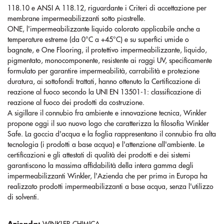
118.10 e ANSI A 118.12, riguardante i Criteri di accettazione per
membrane impermeabilizzanti sotto piastrelle.
ONE, l'impermeabilizzante liquido colorato applicabile anche a
temperature estreme (da 0°C a +45°C) e su superfici umide o
bagnate, e One Flooring, il protettivo impermeabilizzante, liquido,
pigmentato, monocomponente, resistente ai raggi UV, specificamente
formulato per garantire impermeabilità, carrabilità e protezione
duratura, ai sottofondi trattati, hanno ottenuto la Certificazione di
reazione al fuoco secondo la UNI EN 13501-1: classificazione di
reazione al fuoco dei prodotti da costruzione.
A sigillare il connubio fra ambiente e innovazione tecnica, Winkler
propone oggi il suo nuovo logo che caratterizza la filosofia Winkler
Safe. La goccia d'acqua e la foglia rappresentano il connubio fra alta
tecnologia (i prodotti a base acqua) e l'attenzione all'ambiente. Le
certificazioni e gli attestati di qualità dei prodotti e dei sistemi
garantiscono la massima affidabilità della intera gamma degli
impermeabilizzanti Winkler, l'Azienda che per prima in Europa ha
realizzato prodotti impermeabilizzanti a base acqua, senza l'utilizzo
di solventi.
Azienda:
WINKLER CHIMICA