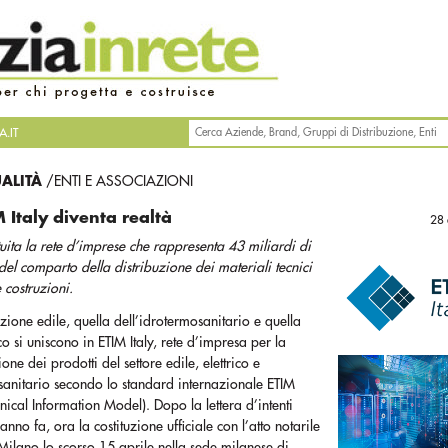
.IT
UALITÀ
/ENTI E ASSOCIAZIONI
M Italy diventa realtà
28 
tuita la rete d’imprese che rappresenta 43 miliardi di
del comparto della distribuzione dei materiali tecnici
e costruzioni.
uzione edile, quella dell’idrotermosanitario e quella
rico si uniscono in ETIM Italy, rete d’impresa per la
ione dei prodotti del settore edile, elettrico e
sanitario secondo lo standard internazionale ETIM
nical Information Model). Dopo la lettera d’intenti
 anno fa, ora la costituzione ufficiale con l’atto notarile
Milano lo scorso 15 aprile nella sede milanese di