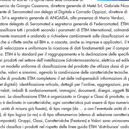
rcio da Giorgio Casanova, direttore generale di Metel Srl, Gabriele Nicol
ente di Sercomated con delega al Digitale e Corrado Oppizzi, direttore di 
rl e segretario generale di ANGAISA, alla presenza di Mario Verduci,
atore delegato di Sercomated e segretario generale di Federcomated. ETIM 
assificare tutti i prodotti secondo i parametri di ETIM International, colmando 
lmente mancanti e andando a richiedere cambiamenti sulle classificazioni er
 che si riflette anche sul BIM e, a cascata, anche su imprese e applicatori, il t
a di velocizzare e uniformare la ricezione di dati fondamentali per il compar
zia. ETIM è lo standard per il raggruppamento e la declinazione delle specif
ei prodotti nel settore dell’installazione (idrotermosanitario, elettrico ed edil
 un modello uniforme di classificazione del prodotto che utilizza classi di p
tiche, valori e sinonimi, agevola la condivisione delle caratteristiche tecniche.
tiche di prodotto ETIM completano il set delle indispensabili informazioni di
set digitali): identificazione articolo, dettagli per l'ordine, aggregazioni, pre
orrelati, imballi & confezionamenti, immagini, documenti, disegni, oggetti B
oni. La classificazione ETIM è organizzata in Gruppi e Classi di prodotto; 
o è declinata in caratteristiche; ogni caratteristica può essere di tipo numeri
e unità di misura già fissata), di tipo range (da ... a con l'eventuale unità di
a), di tipo logico (si-no) o di tipo alfanumerico (elenco di selezione caratter
impostati). Gruppi, Classi, Caratteristiche (Features) e Valori sono univocam
 chi classifica i prodotti nel rispetto delle linee guida ETIM 'distribuisce' codi