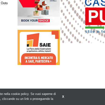
ct Data
rate nella cookie policy. Se vuoi saperne di
X
Privacy policy
a, cliccando su un link o proseguendo la