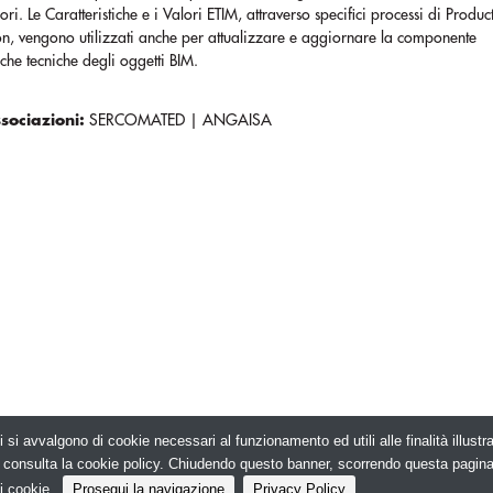
alori. Le Caratteristiche e i Valori ETIM, attraverso specifici processi di Produ
on, vengono utilizzati anche per attualizzare e aggiornare la componente
tiche tecniche degli oggetti BIM.
ssociazioni:
SERCOMATED
|
ANGAISA
i si avvalgono di cookie necessari al funzionamento ed utili alle finalità illust
026. Edilizia in Rete - N.ro Iscrizione ROC 5836 -
e, consulta la cookie policy. Chiudendo questo banner, scorrendo questa pagin
i cookie.
Prosegui la navigazione
Privacy Policy