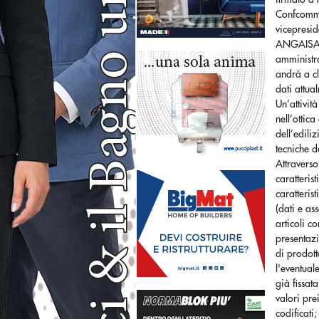
Confcomme
vicepresid
ANGAISA S
amministr
andrà a cl
dati attua
Un’attività
nell’ottic
dell’edili
tecniche d
Attraverso
caratteris
caratteris
(dati e as
articoli c
presentazi
di prodott
l'eventual
già fissat
valori pre
codificati;