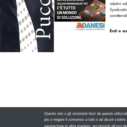
relativi v
Syndicati
caratteris
Enti e a
Questo sito o gli strumenti terzi da questo utilizzat
© Copyright 2
più o negare il consenso a tutti o ad alcuni cooki
navigazione in altra maniera, acconsenti all’uso de