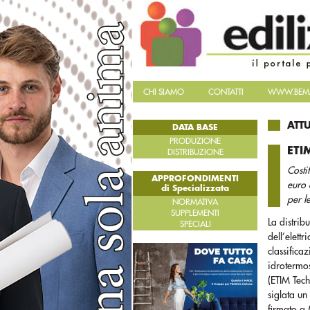
CHI SIAMO
CONTATTI
WWW.BEMA
ATT
DATA BASE
PRODUZIONE
ETI
DISTRIBUZIONE
Costi
APPROFONDIMENTI
euro 
di Specializzata
per l
NORMATIVA
SUPPLEMENTI
La distrib
SPECIALI
dell’elett
classificaz
idrotermo
(ETIM Tech
siglata un
firmato a 