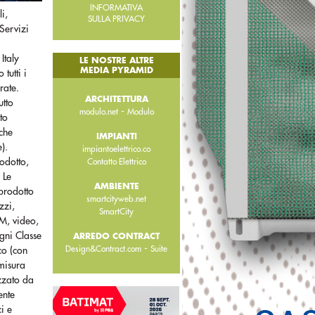
INFORMATIVA
i,
SULLA PRIVACY
Servizi
Italy
LE NOSTRE ALTRE
MEDIA PYRAMID
tutti i
rate.
ARCHITETTURA
utto
-
modulo.net
Modulo
to
iche
IMPIANTI
e).
impiantoelettrico.co
rodotto,
Contatto Elettrico
 Le
AMBIENTE
 prodotto
smartcityweb.net
zzi,
SmartCity
IM, video,
ogni Classe
ARREDO CONTRACT
-
Design&Contract.com
Suite
co (con
 misura
izzato da
ente
ci e