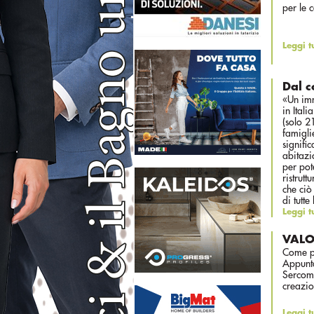
per le 
Leggi t
Dal 
«Un imm
in Ital
(solo 2
famigli
signifi
abitazi
per pot
ristrut
che ciò
di tutt
Leggi t
VALO
Come po
Appunt
Sercoma
creazio
Leggi t