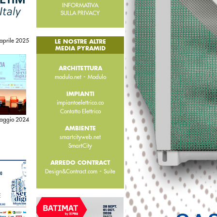
INFORMATIVA
SULLA PRIVACY
aprile 2025
LE NOSTRE ALTRE
MEDIA PYRAMID
ARCHITETTURA
-
modulo.net
Modulo
IMPIANTI
impiantoelettrico.co
Contatto Elettrico
aggio 2024
AMBIENTE
smartcityweb.net
SmartCity
ARREDO CONTRACT
-
Design&Contract.com
Suite