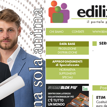
CHI SIAMO
CONTATTI
WWW.BEMA
SE
DATA BASE
PRODUZIONE
-
DISTRIBUZIONE
APPROFONDIMENTI
di Specializzata
NORMATIVA
SUPPLEMENTI
SPECIALI
Post
ETIM 
Costitu
euro de