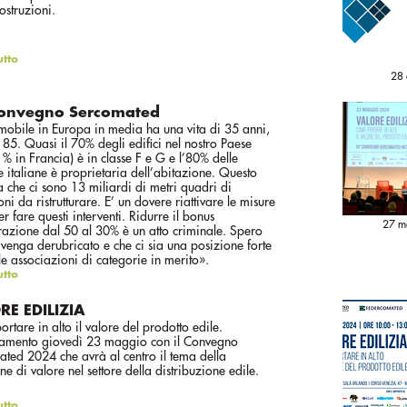
costruzioni.
utto
28 
convegno Sercomated
obile in Europa in media ha una vita di 35 anni,
ia 85. Quasi il 70% degli edifici nel nostro Paese
1% in Francia) è in classe F e G e l’80% delle
e italiane è proprietaria dell’abitazione. Questo
ca che ci sono 13 miliardi di metri quadri di
oni da ristrutturare. E’ un dovere riattivare le misure
er fare questi interventi. Ridurre il bonus
27 m
turazione dal 50 al 30% è un atto criminale. Spero
 venga derubricato e che ci sia una posizione forte
e le associazioni di categorie in merito».
utto
RE EDILIZIA
rtare in alto il valore del prodotto edile.
amento giovedì 23 maggio con il Convegno
ted 2024 che avrà al centro il tema della
ne di valore nel settore della distribuzione edile.
utto