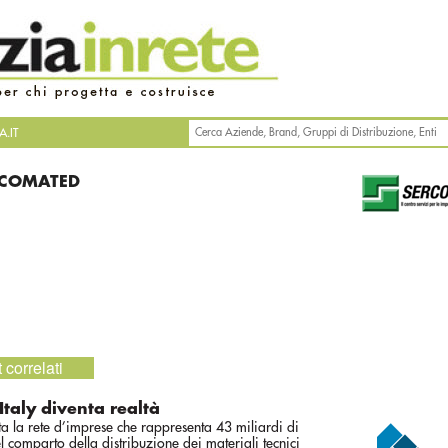
.IT
RCOMATED
 correlati
Italy diventa realtà
ita la rete d’imprese che rappresenta 43 miliardi di
l comparto della distribuzione dei materiali tecnici