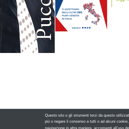
Questo sito o gli strumenti terzi da questo utilizzat
© Copyright 2
più o negare il consenso a tutti o ad alcuni cooki
navigazione in altra maniera, acconsenti all’uso de