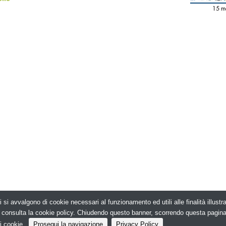
15 m
i si avvalgono di cookie necessari al funzionamento ed utili alle finalità illust
026. Edilizia in Rete - N.ro Iscrizione ROC 5836 -
e, consulta la cookie policy. Chiudendo questo banner, scorrendo questa pagin
i cookie.
Prosegui la navigazione
Privacy Policy