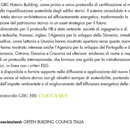
 GBC Historic Building, come primo e unico protocollo di certificazione al
lla riqualificazione sostenibile degli edifici storici. Il sistema consolidato è
tutela storico-architettonica ed efficientamento energetico, trasformando la
azione del patrimonio storico in un asset strategico per il futuro.
e dimostrato per il protocollo HB è stato notevole: società di ingegneria e di
ra tedesche, francesi, inglesi, l’Agenzia per lo sviluppo della Slovenia, investi
baltica, come Lettonia e Lituania hanno mostrato apertura verso questo nuov
 Hanno mostrato interesse anche l’Agenzia per lo sviluppo del Portogallo e d
arsavia, Ostrava, Danzica e Cracovia ad ulteriore evidenza di come si resp
di un protocollo internazionale, che fornisca una guida per la ristrutturazion
rici, in linea con i criteri ESG.
 è disponibile a fornire supporto nella diffusione e applicazione del nuovo 
e unisce al valore storico con gli obiettivi europei di sostenibilità, puntando
dell’impatto ambientale e al miglioramento dell’efficienza energetica delle s
l protocollo GBC HB:
CLICCA QUI
ssociazioni:
GREEN BUILDING COUNCIL ITALIA