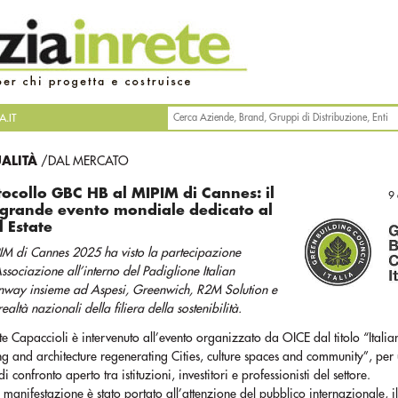
.IT
UALITÀ
/DAL MERCATO
tocollo GBC HB al MIPIM di Cannes: il
9
 grande evento mondiale dedicato al
l Estate
PIM di Cannes 2025 ha visto la partecipazione
Associazione all’interno del Padiglione Italian
way insieme ad Aspesi, Greenwich, R2M Solution e
realtà nazionali della filiera della sostenibilità.
nte Capaccioli è intervenuto all’evento organizzato da OICE dal titolo “Italia
g and architecture regenerating Cities, culture spaces and community”, per
 confronto aperto tra istituzioni, investitori e professionisti del settore.
 manifestazione è stato portato all’attenzione del pubblico internazionale, i