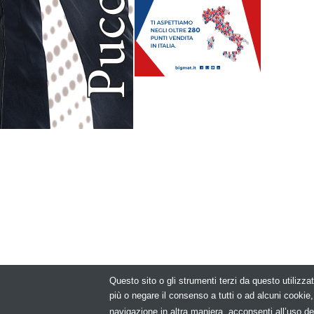
Questo sito o gli strumenti terzi da questo utilizzat
© Copyright 2
più o negare il consenso a tutti o ad alcuni cooki
navigazione in altra maniera, acconsenti all’uso de