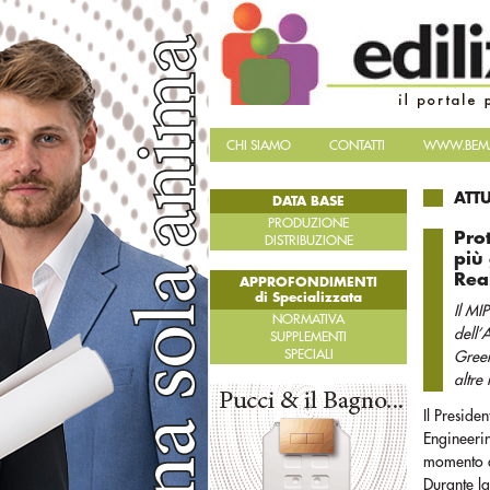
CHI SIAMO
CONTATTI
WWW.BEMA
ATT
DATA BASE
PRODUZIONE
Pro
DISTRIBUZIONE
più
Rea
APPROFONDIMENTI
di Specializzata
Il MI
NORMATIVA
dell’
SUPPLEMENTI
SPECIALI
Green
altre 
Il Preside
Engineerin
momento di
Durante la