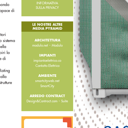
INFORMATIVA
 mondo
SULLA PRIVACY
 capace di
LE NOSTRE ALTRE
MEDIA PYRAMID
tori
o sistema
ARCHITETTURA
-
modulo.net
Modulo
ella
iri la
IMPIANTI
e di
impiantoelettrico.co
Contatto Elettrico
Rating
AMBIENTE
 alla
smartcityweb.net
trutture
SmartCity
ARREDO CONTRACT
-
Design&Contract.com
Suite