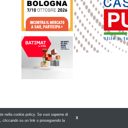
rate nella cookie policy. Se vuoi saperne di
X
Privacy policy
a, cliccando su un link o proseguendo la