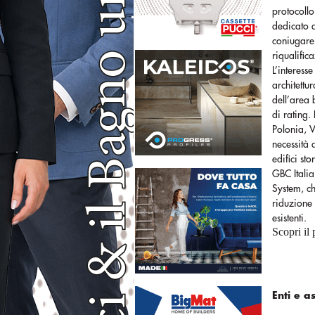
protocollo
dedicato a
coniugare 
riqualific
L’interess
architettu
dell’area 
di rating.
Polonia, V
necessità 
edifici sto
GBC Italia
System, ch
riduzione 
esistenti.
Scopri i
Enti e a