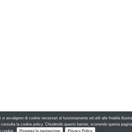
i si avvalgono di cookie necessari al funzionamento ed utili alle finalità illust
026. Edilizia in Rete - N.ro Iscrizione ROC 5836 -
e, consulta la cookie policy. Chiudendo questo banner, scorrendo questa pagin
i cookie.
Prosegui la navigazione
Privacy Policy