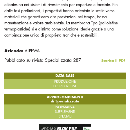
altoatesina nei sistemi di rivestimento per coperture e facciate. Fin
dalle fasi preliminari, i progettisti hanno orientato le scelte verso
materiali che garantissero alte prestazioni nel tempo, bassa
manutenzione e valore ambientale. La membrana Tpo (poliolefine
termoplastiche) si è distinta come soluzione ideale grazie a una
combinazione unica di proprietà tecniche e sostenibili.
Azienda:
ALPEWA
Pubblicato su rivista Specializzata 287
Scarica il PDF
DATA BASE
PRODUZIONE
DISTRIBUZIONE
APPROFONDIMENTI
di Specializzata
NORMATIVA
SUPPLEMENTI
SPECIALI