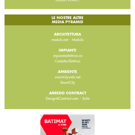
LE NOSTRE ALTRE
MEDIA PYRAMID
ARCHITETTURA
-
modulo.net
Modulo
IMPIANTI
impiantoelettrico.co
Contatto Elettrico
AMBIENTE
smartcityweb.net
SmartCity
ARREDO CONTRACT
-
Design&Contract.com
Suite