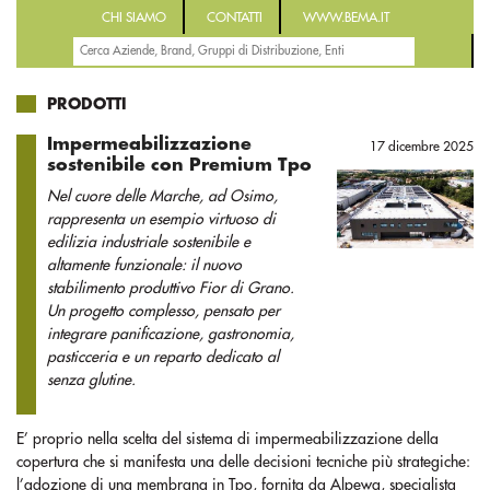
CHI SIAMO
CONTATTI
WWW.BEMA.IT
PRODOTTI
Impermeabilizzazione
17 dicembre 2025
sostenibile con Premium Tpo
Nel cuore delle Marche, ad Osimo,
rappresenta un esempio virtuoso di
edilizia industriale sostenibile e
altamente funzionale: il nuovo
stabilimento produttivo Fior di Grano.
Un progetto complesso, pensato per
integrare panificazione, gastronomia,
pasticceria e un reparto dedicato al
senza glutine.
E’ proprio nella scelta del sistema di impermeabilizzazione della
copertura che si manifesta una delle decisioni tecniche più strategiche:
l’adozione di una membrana in Tpo, fornita da Alpewa, specialista