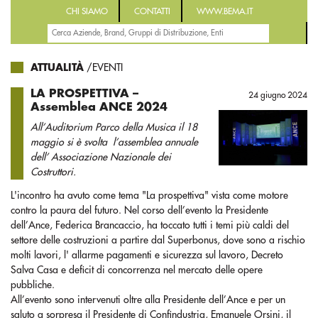
CHI SIAMO
CONTATTI
WWW.BEMA.IT
ATTUALITÀ
/EVENTI
LA PROSPETTIVA –
24 giugno 2024
Assemblea ANCE 2024
All’Auditorium Parco della Musica il 18
maggio si è svolta l’assemblea annuale
dell’ Associazione Nazionale dei
Costruttori.
L'incontro ha avuto come tema "La prospettiva" vista come motore
contro la paura del futuro. Nel corso dell’evento la Presidente
dell’Ance, Federica Brancaccio, ha toccato tutti i temi più caldi del
settore delle costruzioni a partire dal Superbonus, dove sono a rischio
molti lavori, l' allarme pagamenti e sicurezza sul lavoro, Decreto
Salva Casa e deficit di concorrenza nel mercato delle opere
pubbliche.
All’evento sono intervenuti oltre alla Presidente dell’Ance e per un
saluto a sorpresa il Presidente di Confindustria, Emanuele Orsini, il