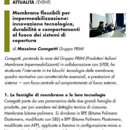
ATTUALITÀ
/EVENTI
Membrane flessibili per
impermeabilizzazione:
innovazione tecnologica,
durabilità e comportamenti
al fuoco dei sistemi di
copertura
di
Massimo Cunegatti
Gruppo PRIMI
Cunegatti, portando la voce del Gruppo PRIMI (Produttori Italiani
Membrane Impermeabilizzanti) in collaborazione con SITEB, ha
strutturato l’intervento in tre blocchi: tecnologie delle membrane,
quadro normativo con caratteristiche essenziali, e prestazioni di
sistema — con focus centrale sul comportamento al fuoco esterno.
1. Le famiglie di membrane e le loro tecnologie
Cunegatti parte da una panoramica delle due grandi famiglie di
prodotto, per poi scendere nel dettaglio tecnico di ciascuna.
Membrane bitume-polimero. Si dividono in BPE (Bitume Polimero
Elastomero, modificato con SBS) e BPP (Bitume Polimero Plastomero,
modificato con APP), applicate a fiamma in configurazione mono o