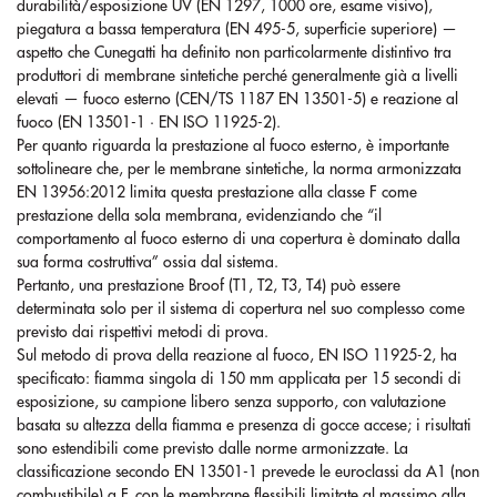
durabilità/esposizione UV (EN 1297, 1000 ore, esame visivo),
piegatura a bassa temperatura (EN 495-5, superficie superiore) —
aspetto che Cunegatti ha definito non particolarmente distintivo tra
produttori di membrane sintetiche perché generalmente già a livelli
elevati — fuoco esterno (CEN/TS 1187 EN 13501-5) e reazione al
fuoco (EN 13501-1 · EN ISO 11925-2).
Per quanto riguarda la prestazione al fuoco esterno, è importante
sottolineare che, per le membrane sintetiche, la norma armonizzata
EN 13956:2012 limita questa prestazione alla classe F come
prestazione della sola membrana, evidenziando che “il
comportamento al fuoco esterno di una copertura è dominato dalla
sua forma costruttiva” ossia dal sistema.
Pertanto, una prestazione Broof (T1, T2, T3, T4) può essere
determinata solo per il sistema di copertura nel suo complesso come
previsto dai rispettivi metodi di prova.
Sul metodo di prova della reazione al fuoco, EN ISO 11925-2, ha
specificato: fiamma singola di 150 mm applicata per 15 secondi di
esposizione, su campione libero senza supporto, con valutazione
basata su altezza della fiamma e presenza di gocce accese; i risultati
sono estendibili come previsto dalle norme armonizzate. La
classificazione secondo EN 13501-1 prevede le euroclassi da A1 (non
combustibile) a F, con le membrane flessibili limitate al massimo alla