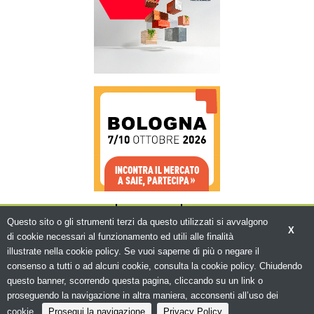
CHI SIAMO
CONTATTI
WWW.BEMA.IT
Questo sito o gli strumenti terzi da questo utilizzati si avvalgono
X
di cookie necessari al funzionamento ed utili alle finalità
illustrate nella cookie policy. Se vuoi saperne di più o negare il
consenso a tutti o ad alcuni cookie, consulta la cookie policy. Chiudendo
questo banner, scorrendo questa pagina, cliccando su un link o
© Copyright 2026. Edilizia in Rete - N.ro
Iscrizione ROC 5836 -
Privacy policy
proseguendo la navigazione in altra maniera, acconsenti all’uso dei
cookie.
Prosegui la navigazione
Privacy Policy