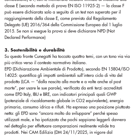
classe E (secondo metodo di prova EN ISO 11925-2) — la classe F
può essere dichiarata solo a seguito di un test non superato per il
raggiungimento della classe E, come previsto dal Regolamento
Delegato (UE) 2016/364 della Commissione Europea dal 1 luglio
2015. Se non si esegue la prova si deve dichiarare NPD (Not
Declared Performance)
3. Sostenibilità e durabilità
Su questo fronte Cunegatti ha toccato quattro temi, con un tono via via
più critico verso il contesto normativo italiano.
EPD (Dichiarazione Ambientale di Prodotto), secondo EN 15804/ISO
14025: quantifica gli impatti ambientali sull’intero ciclo di vita del
prodotto (LCA — “dalla nascita alla morte e a volte anche al post
morte”, per usare le sue parole), verificata da enti terzi accreditati
come EPD Italy, IBU e BRE, con indicatori principali quali GWP
(potenziale di riscaldamento globale in CO2 equivalente), energia
primaria, consumo idrico e rifiuti. Ha espresso una posizione piuttosto
netta: gli EPD sono “ancora molto da sviluppare” perché spesso
utilizzati male, e ha ipotizzato che pochi sappiano leggerli davvero
nel dettaglio per effettuare comparazioni realmente valide tra
prodotti. Nei CAM Edilizia (DM 24/11/2025, in vigore dal