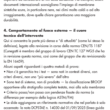
documenti internazionali sconsigliano l’impiego di membrane
sintetiche scure, in particolare nere, nei climi molto caldi o ad alto
irraggiamento, dove quelle chiare garantiscono una maggiore
durabilità.
4. Comportamento al fuoco esterno — il cuore
tecnico dell’intervento
Qui si concentra la parte più densa e “di attualità” (come lui stesso la
definisce), legata alla revisione in corso della norma CEN/TS 1187
(Cunegatti è membro del gruppo di lavoro CEN TC 127 WG5 che ha
in revisione questa norma, così come del gruppo che sta revisionando
la EN 16459).
Alcuni aspetti riguardanti i quattro metodi di prova:
• Non c’è gerarchia tra i test — sono nati in contesti diversi, con
criteri diversi, non uno “più severo” dell'altro
• Sono test di sistema, non di prodotto — la classificazione BROOF
appartiene alla stratigrafia completa testata, mai alla sola membrana
• Criterio passa/non passa con pendenze fissate da norma (a
differenza per esempio della logica ASTM/FM)
• Le slide aggiungono un riferimento normativo che nel parlato è solo
accennato: la nota DCPSTAE n. 14030 del 01/09/2025 (linea guida