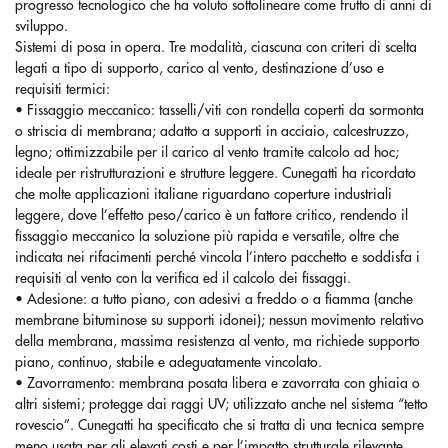
progresso tecnologico che ha voluto sottolineare come frutto di anni di
sviluppo.
Sistemi di posa in opera. Tre modalità, ciascuna con criteri di scelta
legati a tipo di supporto, carico al vento, destinazione d’uso e
requisiti termici:
• Fissaggio meccanico: tasselli/viti con rondella coperti da sormonta
o striscia di membrana; adatto a supporti in acciaio, calcestruzzo,
legno; ottimizzabile per il carico al vento tramite calcolo ad hoc;
ideale per ristrutturazioni e strutture leggere. Cunegatti ha ricordato
che molte applicazioni italiane riguardano coperture industriali
leggere, dove l’effetto peso/carico è un fattore critico, rendendo il
fissaggio meccanico la soluzione più rapida e versatile, oltre che
indicata nei rifacimenti perché vincola l’intero pacchetto e soddisfa i
requisiti al vento con la verifica ed il calcolo dei fissaggi.
• Adesione: a tutto piano, con adesivi a freddo o a fiamma (anche
membrane bituminose su supporti idonei); nessun movimento relativo
della membrana, massima resistenza al vento, ma richiede supporto
piano, continuo, stabile e adeguatamente vincolato.
• Zavorramento: membrana posata libera e zavorrata con ghiaia o
altri sistemi; protegge dai raggi UV; utilizzato anche nel sistema “tetto
rovescio”. Cunegatti ha specificato che si tratta di una tecnica sempre
meno usata per gli elevati costi e per l’impatto strutturale rilevante