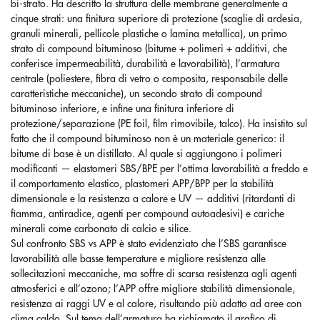
bi-strato. Ha descritto la struttura delle membrane generalmente a
cinque strati: una finitura superiore di protezione (scaglie di ardesia,
granuli minerali, pellicole plastiche o lamina metallica), un primo
strato di compound bituminoso (bitume + polimeri + additivi, che
conferisce impermeabilità, durabilità e lavorabilità), l’armatura
centrale (poliestere, fibra di vetro o composita, responsabile delle
caratteristiche meccaniche), un secondo strato di compound
bituminoso inferiore, e infine una finitura inferiore di
protezione/separazione (PE foil, film rimovibile, talco). Ha insistito sul
fatto che il compound bituminoso non è un materiale generico: il
bitume di base è un distillato. Al quale si aggiungono i polimeri
modificanti — elastomeri SBS/BPE per l’ottima lavorabilità a freddo e
il comportamento elastico, plastomeri APP/BPP per la stabilità
dimensionale e la resistenza a calore e UV — additivi (ritardanti di
fiamma, antiradice, agenti per compound autoadesivi) e cariche
minerali come carbonato di calcio e silice.
Sul confronto SBS vs APP è stato evidenziato che l’SBS garantisce
lavorabilità alle basse temperature e migliore resistenza alle
sollecitazioni meccaniche, ma soffre di scarsa resistenza agli agenti
atmosferici e all’ozono; l’APP offre migliore stabilità dimensionale,
resistenza ai raggi UV e al calore, risultando più adatto ad aree con
clima caldo. Sul tema dell’armatura ha richiamato il grafico di