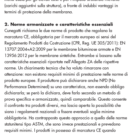
(carichi aggiuntivi sulla struttura), a fronte di indubbi vantaggi in
termini di protezione della membrana.
2. Norme armonizzate e caratteristiche essenziali
Cunegatti richiama le due norme di prodotto che regolano la
marcatura CE, obbligatoria per il mercato europeo ai sensi del
Regolamento Prodotti da Costruzione (CPR, Reg. UE 305/2011): EN
13707:2004+A2:2009 per le membrane bituminose armate e EN
13956:2012 per le membrane sintetiche. Entrambe si basano sulle
caratteristiche essenziali riportate nell’Allegato ZA delle rispettive
norme. Un chiarimento tecnico che ha voluto rimarcare con
attenzione: non esistono requisiti minimi di prestazione nelle norme di
prodotto europee. Il produttore può dichiarare anche NPD (No
Performance Determined) su una caratteristica, non essendo obbligo
dichiararla; se però la dichiara, deve farlo secondo un metodo di
prova specifico e armonizzato, quindi comparabile. Questo consente
il confronto tra prodotti diversi, ma lascia aperta la possibilità che
siano i regolamenti nazionali a fissare eventuali soglie minime
obbligatorie. Ha contrapposto questo approccio a quello delle norme
statunitensi tipo ASTM, che sono invece prestazionali e prevedono
requisiti minimi. I prodotti in possesso di marcatura CE quando