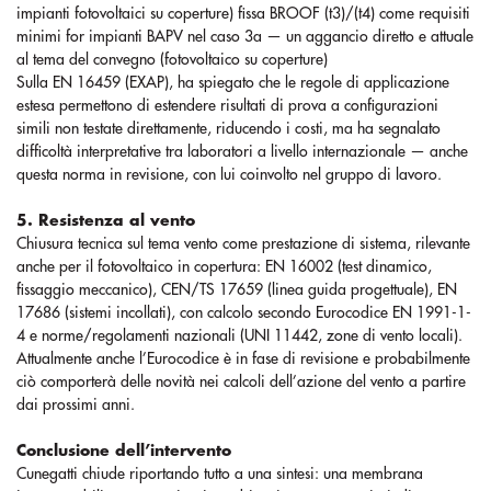
impianti fotovoltaici su coperture) fissa BROOF (t3)/(t4) come requisiti
minimi for impianti BAPV nel caso 3a — un aggancio diretto e attuale
al tema del convegno (fotovoltaico su coperture)
Sulla EN 16459 (EXAP), ha spiegato che le regole di applicazione
estesa permettono di estendere risultati di prova a configurazioni
simili non testate direttamente, riducendo i costi, ma ha segnalato
difficoltà interpretative tra laboratori a livello internazionale — anche
questa norma in revisione, con lui coinvolto nel gruppo di lavoro.
5. Resistenza al vento
Chiusura tecnica sul tema vento come prestazione di sistema, rilevante
anche per il fotovoltaico in copertura: EN 16002 (test dinamico,
fissaggio meccanico), CEN/TS 17659 (linea guida progettuale), EN
17686 (sistemi incollati), con calcolo secondo Eurocodice EN 1991-1-
4 e norme/regolamenti nazionali (UNI 11442, zone di vento locali).
Attualmente anche l’Eurocodice è in fase di revisione e probabilmente
ciò comporterà delle novità nei calcoli dell’azione del vento a partire
dai prossimi anni.
Conclusione dell’intervento
Cunegatti chiude riportando tutto a una sintesi: una membrana