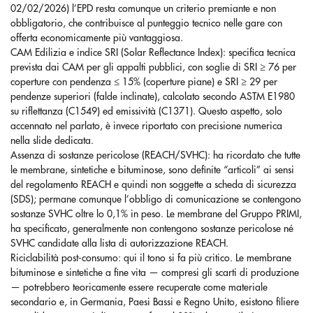
02/02/2026) l’EPD resta comunque un criterio premiante e non
obbligatorio, che contribuisce al punteggio tecnico nelle gare con
offerta economicamente più vantaggiosa.
CAM Edilizia e indice SRI (Solar Reflectance Index): specifica tecnica
prevista dai CAM per gli appalti pubblici, con soglie di SRI ≥ 76 per
coperture con pendenza ≤ 15% (coperture piane) e SRI ≥ 29 per
pendenze superiori (falde inclinate), calcolato secondo ASTM E1980
su riflettanza (C1549) ed emissività (C1371). Questo aspetto, solo
accennato nel parlato, è invece riportato con precisione numerica
nella slide dedicata.
Assenza di sostanze pericolose (REACH/SVHC): ha ricordato che tutte
le membrane, sintetiche e bituminose, sono definite “articoli” ai sensi
del regolamento REACH e quindi non soggette a scheda di sicurezza
(SDS); permane comunque l’obbligo di comunicazione se contengono
sostanze SVHC oltre lo 0,1% in peso. Le membrane del Gruppo PRIMI,
ha specificato, generalmente non contengono sostanze pericolose né
SVHC candidate alla lista di autorizzazione REACH.
Riciclabilità post-consumo: qui il tono si fa più critico. Le membrane
bituminose e sintetiche a fine vita — compresi gli scarti di produzione
— potrebbero teoricamente essere recuperate come materiale
secondario e, in Germania, Paesi Bassi e Regno Unito, esistono filiere