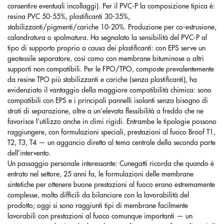
consentire eventuali incollaggi). Per il PVC-P la composizione tipica è:
resina PVC 50-55%, plastificanti 30-35%,
stabilizzanti/pigmenti/cariche 10-20%. Produzione per co-estrusione,
calandratura o spalmatura. Ha segnalato la sensibilità del PVC-P al
tipo di supporto proprio a causa dei plastificanti: con EPS serve un
geotessile separatore, così como con membrane bituminose o altri
supporti non compatibili. Per le FPO/TPO, composte prevalentemente
da resine TPO più stabilizzanti e cariche (senza plastificanti), ha
evidenziato il vantaggio della maggiore compatibilità chimica: sono
compatibili con EPS e i principali pannelli isolanti senza bisogno di
strati di separazione, oltre a un’elevata flessibilità a freddo che ne
favorisce l’utilizzo anche in climi rigidi. Entrambe le tipologie possono
raggiungere, con formulazioni speciali, prestazioni al fuoco Broof T1,
T2, T3, T4 — un aggancio diretto al tema centrale della seconda parte
dell’intervento.
Un passaggio personale interessante: Cunegatti ricorda che quando è
entrato nel settore, 25 anni fa, le formulazioni delle membrane
sintetiche per ottenere buone prestazioni al fuoco erano estremamente
complesse, molto difficili da bilanciare con la lavorabilità del
prodotto; oggi si sono raggiunti tipi di membrane facilmente
lavorabili con prestazioni al fuoco comunque importanti — un