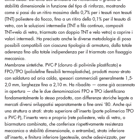
stabilità dimensionale in funzione del tipo di rinforzo, mostrando
come si passi da un ritiro massimo dello 0,7% per i tessuti non tessuti
(TNT) poliestere da fiocco, fino a un ritiro dello 0,1% per il tessuto di
vetro, con le soluzioni intermedie (TNT a filo continuo, compositi
TNT+velo di vetro, triarmato con doppio TNT e velo vetro) a coprire i
valori intermedi. Ha precisato anche le diverse metodologie di posa
possibili compatibili con ciascuna tipologia di armatura, dalla totale
aderenza fino alla totale indipendenza per il triarmato con fissaggio
meccanico.
Membrane sintetiche. PVC-P (cloruro di polivinile plastificato) e
FPO/TPO (poliolefine flessibili termoplastiche), prodotti mono-strato
con saldatura ad aria calda, spessori commerciali generalmente 1,5-
2,0 mm, larghezze fino a 2,10 m. Ha ribadito — come già accennato
in apertura — che le due denominazioni FPO e TPO identificano
fondamentalmente lo stesso prodotto, con differenze storiche legate a
mercati diversi sviluppatisi separatamente a fine anni ‘80. Anche qui
una struttura a strati: strato superiore all’inserto (parte polimerica TPO
o PVC-P), l’inserto vero e proprio (rete poliestere, velo di vetro, o
biarmatura combinata, che conferisce rispettivamente resistenza
meccanica o stabilità dimensionale, o entrambe), strato inferiore
all’inserto, e finitura inferiore (geotessile, anche adesivizzato, per