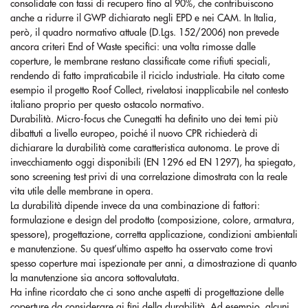
consolidate con tassi di recupero fino al 90%, che contribuiscono
anche a ridurre il GWP dichiarato negli EPD e nei CAM. In Italia,
però, il quadro normativo attuale (D.Lgs. 152/2006) non prevede
ancora criteri End of Waste specifici: una volta rimosse dalle
coperture, le membrane restano classificate come rifiuti speciali,
rendendo di fatto impraticabile il riciclo industriale. Ha citato come
esempio il progetto Roof Collect, rivelatosi inapplicabile nel contesto
italiano proprio per questo ostacolo normativo.
Durabilità. Micro-focus che Cunegatti ha definito uno dei temi più
dibattuti a livello europeo, poiché il nuovo CPR richiederà di
dichiarare la durabilità come caratteristica autonoma. Le prove di
invecchiamento oggi disponibili (EN 1296 ed EN 1297), ha spiegato,
sono screening test privi di una correlazione dimostrata con la reale
vita utile delle membrane in opera.
La durabilità dipende invece da una combinazione di fattori:
formulazione e design del prodotto (composizione, colore, armatura,
spessore), progettazione, corretta applicazione, condizioni ambientali
e manutenzione. Su quest’ultimo aspetto ha osservato come trovi
spesso coperture mai ispezionate per anni, a dimostrazione di quanto
la manutenzione sia ancora sottovalutata.
Ha infine ricordato che ci sono anche aspetti di progettazione delle
coperture da considerare ai fini della durabilità. Ad esempio, alcuni