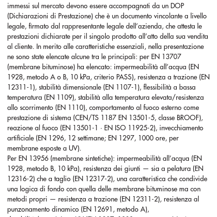
immessi sul mercato devono essere accompagnati da un DOP
(Dichiarazioni di Prestazione) che è un documento vincolante a livello
legale, firmato dal rappresentante legale dell’azienda, che attesta le
prestazioni dichiarate per il singolo prodotto all’atto della sua vendita
al cliente. In merito alle caratteristiche essenziali, nella presentazione
ne sono state elencate alcune tra le principali: per EN 13707
(membrane bituminose) ha elencato: impermeabilità all’acqua (EN
1928, metodo A o B, 10 kPa, criterio PASS), resistenza a trazione (EN
12311-1), stabilità dimensionale (EN 1107-1), flessibilità a bassa
temperatura (EN 1109), stabilità alla temperatura elevata/resistenza
allo scorrimento (EN 1110), comportamento al fuoco esterno come
prestazione di sistema (CEN/TS 1187 EN 13501-5, classe BROOF),
reazione al fuoco (EN 13501-1 · EN ISO 11925-2), invecchiamento
artificiale (EN 1296, 12 settimane; EN 1297, 1000 ore, per
membrane esposte a UV).
Per EN 13956 (membrane sintetiche): impermeabilità all’acqua (EN
1928, metodo B, 10 kPa), resistenza dei giunti — sia a pelatura (EN
12316-2) che a taglio (EN 12317-2), una caratteristica che condivide
una logica di fondo con quella delle membrane bituminose ma con
metodi propri — resistenza a trazione (EN 12311-2), resistenza al
punzonamento dinamico (EN 12691, metodo A),