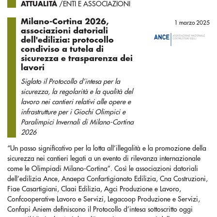
ATTUALITÀ
/ENTI E ASSOCIAZIONI
Milano-Cortina 2026,
1 marzo 2025
associazioni datoriali
dell'edilizia: protocollo
condiviso a tutela di
sicurezza e trasparenza dei
lavori
Siglato il Protocollo d’intesa per la
sicurezza, la regolarità e la qualità del
lavoro nei cantieri relativi alle opere e
infrastrutture per i Giochi Olimpici e
Paralimpici Invernali di Milano-Cortina
2026
“Un passo significativo per la lotta all’illegalità e la promozione della
sicurezza nei cantieri legati a un evento di rilevanza internazionale
come le Olimpiadi Milano-Cortina”. Così le associazioni datoriali
dell’edilizia Ance, Anaepa Confartigianato Edilizia, Cna Costruzioni,
Fiae Casartigiani, Claai Edilizia, Agci Produzione e Lavoro,
Confcooperative Lavoro e Servizi, Legacoop Produzione e Servizi,
Confapi Aniem definiscono il Protocollo d’intesa sottoscritto oggi