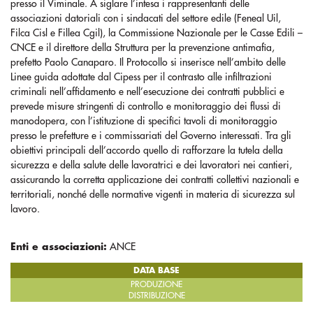
presso il Viminale. A siglare l’intesa i rappresentanti delle
associazioni datoriali con i sindacati del settore edile (Feneal Uil,
Filca Cisl e Fillea Cgil), la Commissione Nazionale per le Casse Edili –
CNCE e il direttore della Struttura per la prevenzione antimafia,
prefetto Paolo Canaparo. Il Protocollo si inserisce nell’ambito delle
Linee guida adottate dal Cipess per il contrasto alle infiltrazioni
criminali nell’affidamento e nell’esecuzione dei contratti pubblici e
prevede misure stringenti di controllo e monitoraggio dei flussi di
manodopera, con l’istituzione di specifici tavoli di monitoraggio
presso le prefetture e i commissariati del Governo interessati. Tra gli
obiettivi principali dell’accordo quello di rafforzare la tutela della
sicurezza e della salute delle lavoratrici e dei lavoratori nei cantieri,
assicurando la corretta applicazione dei contratti collettivi nazionali e
territoriali, nonché delle normative vigenti in materia di sicurezza sul
lavoro.
Enti e associazioni:
ANCE
DATA BASE
PRODUZIONE
DISTRIBUZIONE