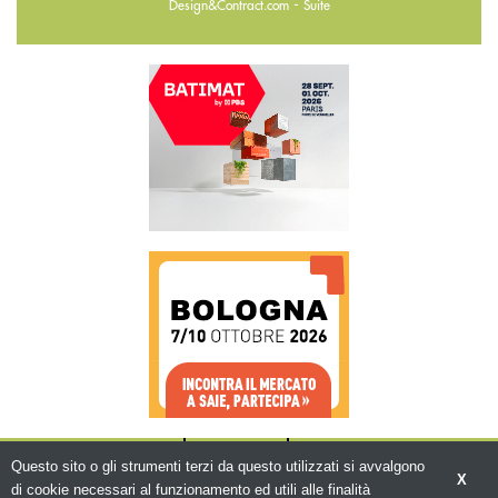
-
Design&Contract.com
Suite
CHI SIAMO
CONTATTI
WWW.BEMA.IT
Questo sito o gli strumenti terzi da questo utilizzati si avvalgono
X
di cookie necessari al funzionamento ed utili alle finalità