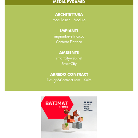
MEDIA PYRAMID
ARCHITETTURA
-
modulo.net
Modulo
IMPIANTI
impiantoelettrico.co
Contatto Elettrico
AMBIENTE
smartcityweb.net
SmartCity
ARREDO CONTRACT
-
Design&Contract.com
Suite