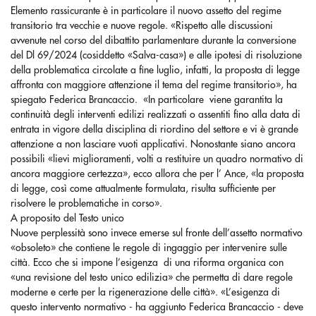
Elemento rassicurante è in particolare il nuovo assetto del regime
transitorio tra vecchie e nuove regole. «Rispetto alle discussioni
avvenute nel corso del dibattito parlamentare durante la conversione
del Dl 69/2024 (cosiddetto «Salva-casa») e alle ipotesi di risoluzione
della problematica circolate a fine luglio, infatti, la proposta di legge
affronta con maggiore attenzione il tema del regime transitorio», ha
spiegato Federica Brancaccio. «In particolare viene garantita la
continuità degli interventi edilizi realizzati o assentiti fino alla data di
entrata in vigore della disciplina di riordino del settore e vi è grande
attenzione a non lasciare vuoti applicativi. Nonostante siano ancora
possibili «lievi miglioramenti, volti a restituire un quadro normativo di
ancora maggiore certezza», ecco allora che per l’ Ance, «la proposta
di legge, così come attualmente formulata, risulta sufficiente per
risolvere le problematiche in corso».
A proposito del Testo unico
Nuove perplessità sono invece emerse sul fronte dell’assetto normativo
«obsoleto» che contiene le regole di ingaggio per intervenire sulle
città. Ecco che si impone l’esigenza di una riforma organica con
«una revisione del testo unico edilizia» che permetta di dare regole
moderne e certe per la rigenerazione delle città». «L’esigenza di
questo intervento normativo - ha aggiunto Federica Brancaccio - deve