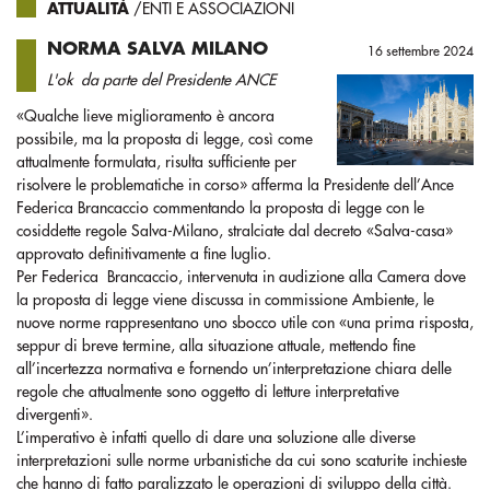
ATTUALITÀ
/ENTI E ASSOCIAZIONI
NORMA SALVA MILANO
16 settembre 2024
L'ok da parte del Presidente ANCE
«Qualche lieve miglioramento è ancora
possibile, ma la proposta di legge, così come
attualmente formulata, risulta sufficiente per
risolvere le problematiche in corso» afferma la Presidente dell’Ance
Federica Brancaccio commentando la proposta di legge con le
cosiddette regole Salva-Milano, stralciate dal decreto «Salva-casa»
approvato definitivamente a fine luglio.
Per Federica Brancaccio, intervenuta in audizione alla Camera dove
la proposta di legge viene discussa in commissione Ambiente, le
nuove norme rappresentano uno sbocco utile con «una prima risposta,
seppur di breve termine, alla situazione attuale, mettendo fine
all’incertezza normativa e fornendo un’interpretazione chiara delle
regole che attualmente sono oggetto di letture interpretative
divergenti».
L’imperativo è infatti quello di dare una soluzione alle diverse
interpretazioni sulle norme urbanistiche da cui sono scaturite inchieste
che hanno di fatto paralizzato le operazioni di sviluppo della città.