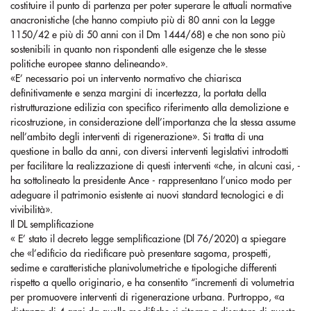
costituire il punto di partenza per poter superare le attuali normative
anacronistiche (che hanno compiuto più di 80 anni con la Legge
1150/42 e più di 50 anni con il Dm 1444/68) e che non sono più
sostenibili in quanto non rispondenti alle esigenze che le stesse
politiche europee stanno delineando».
«E’ necessario poi un intervento normativo che chiarisca
definitivamente e senza margini di incertezza, la portata della
ristrutturazione edilizia con specifico riferimento alla demolizione e
ricostruzione, in considerazione dell’importanza che la stessa assume
nell’ambito degli interventi di rigenerazione». Si tratta di una
questione in ballo da anni, con diversi interventi legislativi introdotti
per facilitare la realizzazione di questi interventi «che, in alcuni casi, -
ha sottolineato la presidente Ance - rappresentano l’unico modo per
adeguare il patrimonio esistente ai nuovi standard tecnologici e di
vivibilità».
Il DL semplificazione
« E’ stato il decreto legge semplificazione (Dl 76/2020) a spiegare
che «l’edificio da riedificare può presentare sagoma, prospetti,
sedime e caratteristiche planivolumetriche e tipologiche differenti
rispetto a quello originario, e ha consentito “incrementi di volumetria
per promuovere interventi di rigenerazione urbana. Purtroppo, «a