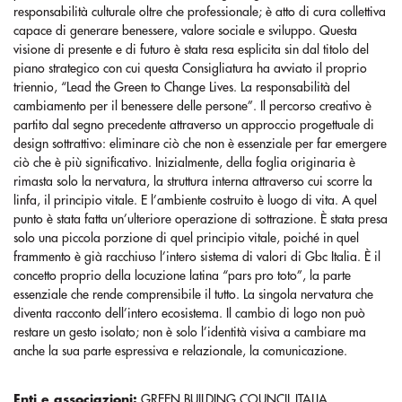
responsabilità culturale oltre che professionale; è atto di cura collettiva
capace di generare benessere, valore sociale e sviluppo. Questa
visione di presente e di futuro è stata resa esplicita sin dal titolo del
piano strategico con cui questa Consigliatura ha avviato il proprio
triennio, “Lead the Green to Change Lives. La responsabilità del
cambiamento per il benessere delle persone”. Il percorso creativo è
partito dal segno precedente attraverso un approccio progettuale di
design sottrattivo: eliminare ciò che non è essenziale per far emergere
ciò che è più significativo. Inizialmente, della foglia originaria è
rimasta solo la nervatura, la struttura interna attraverso cui scorre la
linfa, il principio vitale. E l’ambiente costruito è luogo di vita. A quel
punto è stata fatta un’ulteriore operazione di sottrazione. È stata presa
solo una piccola porzione di quel principio vitale, poiché in quel
frammento è già racchiuso l’intero sistema di valori di Gbc Italia. È il
concetto proprio della locuzione latina “pars pro toto”, la parte
essenziale che rende comprensibile il tutto. La singola nervatura che
diventa racconto dell’intero ecosistema. Il cambio di logo non può
restare un gesto isolato; non è solo l’identità visiva a cambiare ma
anche la sua parte espressiva e relazionale, la comunicazione.
Enti e associazioni:
GREEN BUILDING COUNCIL ITALIA