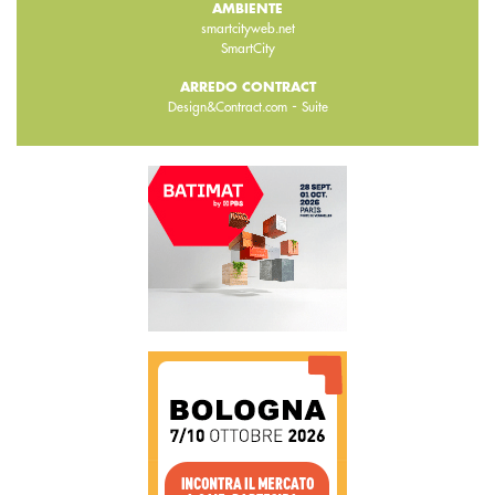
AMBIENTE
smartcityweb.net
SmartCity
ARREDO CONTRACT
-
Design&Contract.com
Suite