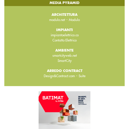
MEDIA PYRAMID
ARCHITETTURA
-
modulo.net
Modulo
IMPIANTI
impiantoelettrico.co
Contatto Elettrico
AMBIENTE
smartcityweb.net
SmartCity
ARREDO CONTRACT
-
Design&Contract.com
Suite