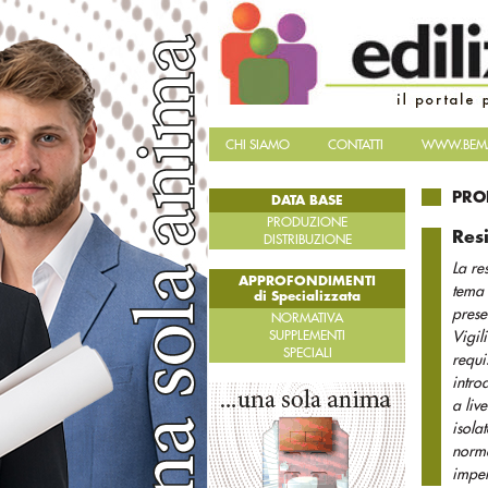
CHI SIAMO
CONTATTI
WWW.BEMA
PRO
DATA BASE
PRODUZIONE
Res
DISTRIBUZIONE
La re
APPROFONDIMENTI
tema 
di Specializzata
prese
NORMATIVA
SUPPLEMENTI
Vigil
SPECIALI
requi
intro
a liv
isola
norma
imper