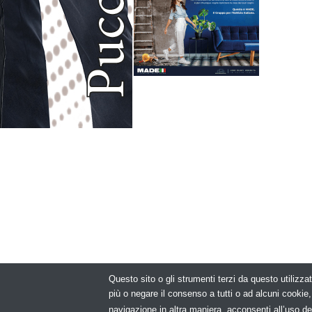
Questo sito o gli strumenti terzi da questo utilizzat
© Copyright 2
più o negare il consenso a tutti o ad alcuni cooki
navigazione in altra maniera, acconsenti all’uso de