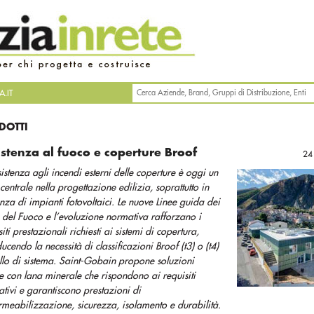
.IT
DOTTI
istenza al fuoco e coperture Broof
24
sistenza agli incendi esterni delle coperture è oggi un
centrale nella progettazione edilizia, soprattutto in
nza di impianti fotovoltaici. Le nuove Linee guida dei
i del Fuoco e l’evoluzione normativa rafforzano i
siti prestazionali richiesti ai sistemi di copertura,
ducendo la necessità di classificazioni Broof (t3) o (t4)
ello di sistema. Saint-Gobain propone soluzioni
te con lana minerale che rispondono ai requisiti
tivi e garantiscono prestazioni di
meabilizzazione, sicurezza, isolamento e durabilità.