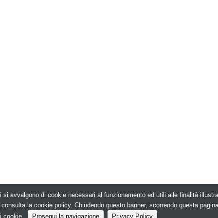
i si avvalgono di cookie necessari al funzionamento ed utili alle finalità illust
026. Edilizia in Rete - N.ro Iscrizione ROC 5836 -
e, consulta la cookie policy. Chiudendo questo banner, scorrendo questa pagin
i cookie.
Prosegui la navigazione
Privacy Policy