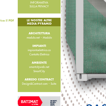
INFORMATIVA
SULLA PRIVACY
LE NOSTRE ALTRE
rica il PDF
MEDIA PYRAMID
ARCHITETTURA
-
modulo.net
Modulo
IMPIANTI
impiantoelettrico.co
Contatto Elettrico
AMBIENTE
smartcityweb.net
SmartCity
ARREDO CONTRACT
-
Design&Contract.com
Suite