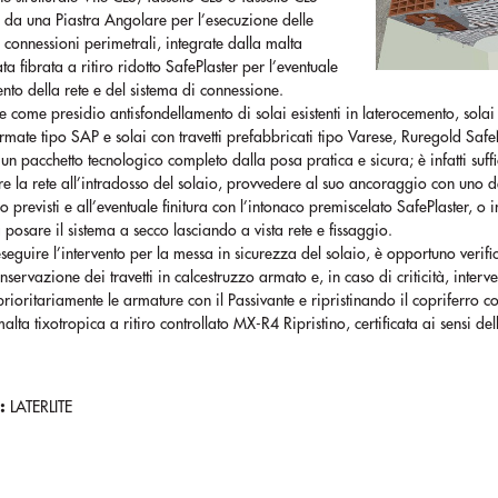
 da una Piastra Angolare per l’esecuzione delle
connessioni perimetrali, integrate dalla malta
ta fibrata a ritiro ridotto SafePlaster per l’eventuale
to della rete e del sistema di connessione.
le come presidio antisfondellamento di solai esistenti in laterocemento, solai
rmate tipo SAP e solai con travetti prefabbricati tipo Varese, Ruregold Saf
e un pacchetto tecnologico completo dalla posa pratica e sicura; è infatti suffi
e la rete all’intradosso del solaio, provvedere al suo ancoraggio con uno d
io previsti e all’eventuale finitura con l’intonaco premiscelato SafePlaster, o i
a posare il sistema a secco lasciando a vista rete e fissaggio.
seguire l’intervento per la messa in sicurezza del solaio, è opportuno verifi
onservazione dei travetti in calcestruzzo armato e, in caso di criticità, interv
prioritariamente le armature con il Passivante e ripristinando il copriferro c
malta tixotropica a ritiro controllato MX-R4 Ripristino, certificata ai sensi d
:
LATERLITE