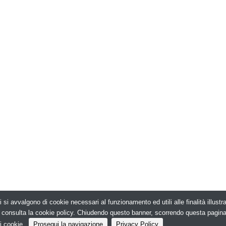
i si avvalgono di cookie necessari al funzionamento ed utili alle finalità illust
026. Edilizia in Rete - N.ro Iscrizione ROC 5836 -
e, consulta la cookie policy. Chiudendo questo banner, scorrendo questa pagin
i cookie.
Prosegui la navigazione
Privacy Policy