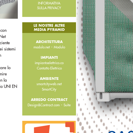
INFORMATIVA
SULLA PRIVACY
LE NOSTRE ALTRE
MEDIA PYRAMID
 con
eNet
ARCHITETTURA
ciente
-
modulo.net
Modulo
ei sistemi
n
IMPIANTI
impiantoelettrico.co
care lo
Contatto Elettrico
enire
AMBIENTE
on la
smartcityweb.net
ella UNI EN
SmartCity
ARREDO CONTRACT
-
Design&Contract.com
Suite