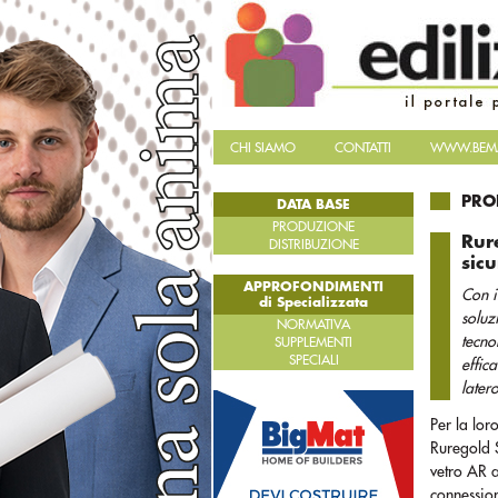
CHI SIAMO
CONTATTI
WWW.BEMA
PRO
DATA BASE
PRODUZIONE
Rur
DISTRIBUZIONE
sicu
APPROFONDIMENTI
Con i
di Specializzata
soluz
NORMATIVA
tecno
SUPPLEMENTI
SPECIALI
effic
later
Per la lor
Ruregold S
vetro AR 
connession