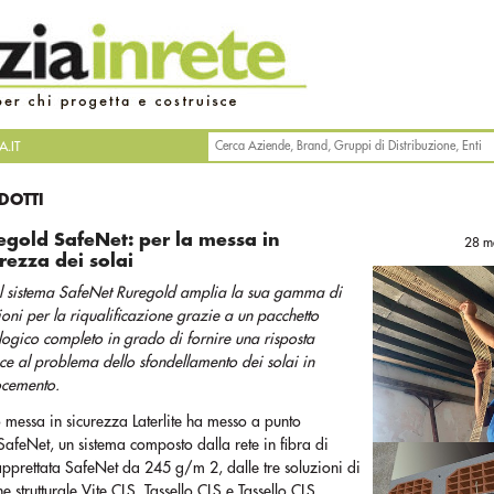
.IT
DOTTI
egold SafeNet: per la messa in
28 m
rezza dei solai
l sistema SafeNet Ruregold amplia la sua gamma di
ioni per la riqualificazione grazie a un pacchetto
logico completo in grado di fornire una risposta
ace al problema dello sfondellamento dei solai in
ocemento.
o messa in sicurezza Laterlite ha messo a punto
afeNet, un sistema composto dalla rete in fibra di
apprettata SafeNet da 245 g/m 2, dalle tre soluzioni di
e strutturale Vite CLS, Tassello CLS e Tassello CLS