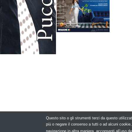
Questo sito o gli strumenti terzi da questo utilizzat
© Copyright 2
più o negare il consenso a tutti o ad alcuni cooki
navigazione in altra maniera, acconsenti all’uso de