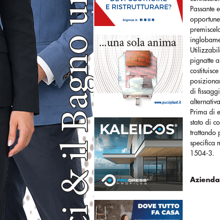
Passante e
opportune 
premiscela
inglobamen
Utilizzabi
pignatte a
costituisc
posizionar
di fissagg
alternativ
Prima di e
stato di c
trattando 
specifica 
1504-3.
Azienda