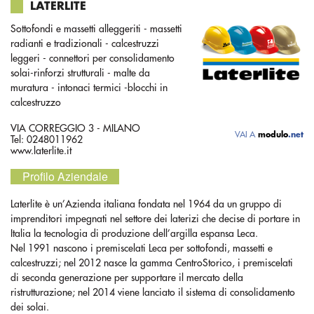
LATERLITE
Sottofondi e massetti alleggeriti - massetti
radianti e tradizionali - calcestruzzi
leggeri - connettori per consolidamento
solai-rinforzi strutturali - malte da
muratura - intonaci termici -blocchi in
calcestruzzo
VIA CORREGGIO 3 - MILANO
VAI A
modulo
.net
Tel: 0248011962
www.laterlite.it
Profilo Aziendale
Laterlite è un’Azienda italiana fondata nel 1964 da un gruppo di
imprenditori impegnati nel settore dei laterizi che decise di portare in
Italia la tecnologia di produzione dell’argilla espansa Leca.
Nel 1991 nascono i premiscelati Leca per sottofondi, massetti e
calcestruzzi; nel 2012 nasce la gamma CentroStorico, i premiscelati
di seconda generazione per supportare il mercato della
ristrutturazione; nel 2014 viene lanciato il sistema di consolidamento
dei solai.