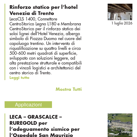
Rinforzo statico per l’hotel
Venezia di Trento
LecaCLS 1400, Connettore
1 luglio 2026
CentroStorico Legno L180 e Membrana
CentroStorico per il rinforzo statico dei
solai lignei dell’Hotel Venezia, albergo
simbolo di Piazza Duomo nel cuore del
capoluogo trentino. Un intervento di
riqualificazione su quattro livelli e circa
500-600 metri quadrati di superficie,
sviluppato con soluzioni leggere, ad
alta prestazione strutturale e compatibili
con i vincoli logistici e architettonici del
centro storico di Trento.
Leggi tutto
Mostra Tutti
Applicazioni
LECA – GRASCALCE –
RUREGOLD per
l’adeguamento sismico per
l’Ospedale San Maurizio