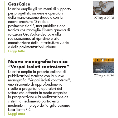
GrasCalce
Laterlite amplia gli strumenti di supporto
per progettisti, imprese e operatori
della manutenzione stradale con la
27 luglio 2026
nuova brochure "Strade e
pavimentazioni", una pubblicazione
tecnica che raccoglie l'intera gamma di
soluzioni GrasCalce dedicate alla
realizzazione, al ripristino e alla
manutenzione delle infrastrutture viarie
e delle pavimentazioni urbane.
Leggi tutto
Nuova monografia tecnica
“Vespai isolati controterra”
Laterlite amplia la propria collana di
22 luglio 2026
pubblicazioni tecniche con la nuova
monografia "Vespai isolati controterra",
uno strumento di approfondimento
rivolto a progettisti e operatori del
settore che affronta in modo organico
la progettazione e la realizzazione dei
sistemi di isolamento controterra
mediante l'impiego dell'argilla espansa
Leca TermoPiù.
Leggi tutto