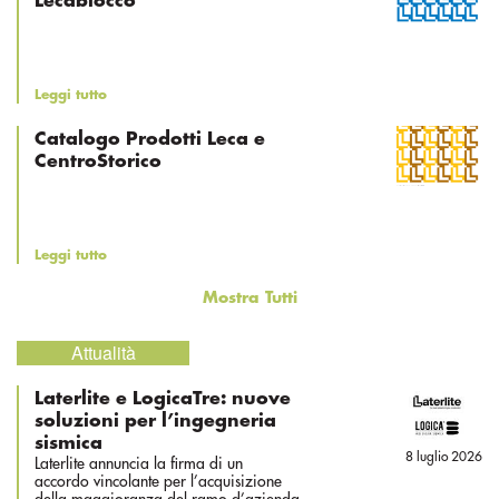
Lecablocco
Leggi tutto
Catalogo Prodotti Leca e
CentroStorico
Leggi tutto
Mostra Tutti
Attualità
Laterlite e LogicaTre: nuove
soluzioni per l’ingegneria
sismica
8 luglio 2026
Laterlite annuncia la firma di un
accordo vincolante per l’acquisizione
della maggioranza del ramo d’azienda