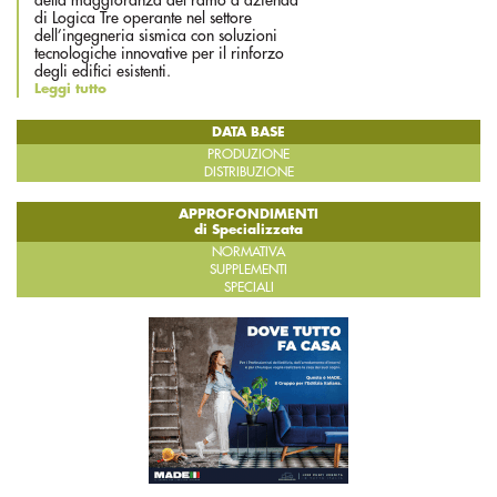
di Logica Tre operante nel settore
dell’ingegneria sismica con soluzioni
tecnologiche innovative per il rinforzo
degli edifici esistenti.
Leggi tutto
DATA BASE
PRODUZIONE
DISTRIBUZIONE
APPROFONDIMENTI
di Specializzata
NORMATIVA
SUPPLEMENTI
SPECIALI