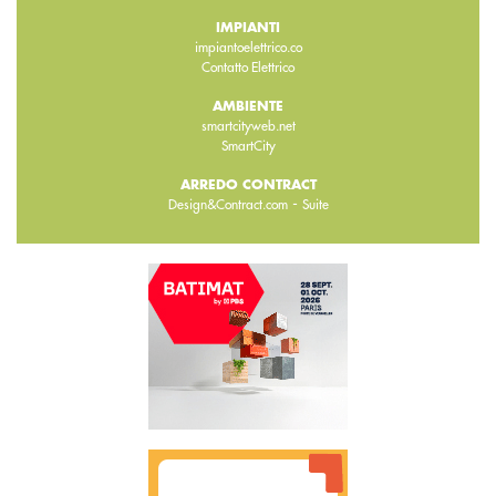
IMPIANTI
impiantoelettrico.co
Contatto Elettrico
AMBIENTE
smartcityweb.net
SmartCity
ARREDO CONTRACT
-
Design&Contract.com
Suite