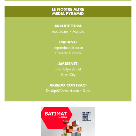
LE NOSTRE ALTRE
MEDIA PYRAMID
ARCHITETTURA
-
modulo.net
Modulo
IMPIANTI
impiantoelettrico.co
Contatto Elettrico
AMBIENTE
smartcityweb.net
SmartCity
ARREDO CONTRACT
-
Design&Contract.com
Suite