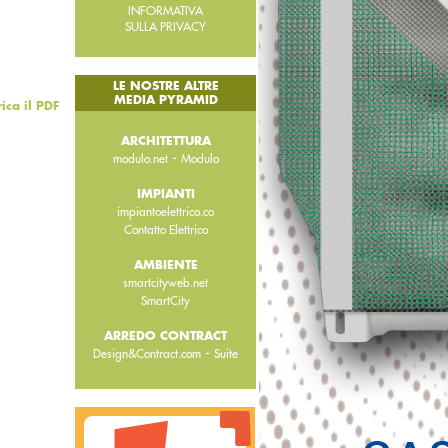
INFORMATIVA
SULLA PRIVACY
LE NOSTRE ALTRE
MEDIA PYRAMID
rica il PDF
ARCHITETTURA
-
modulo.net
Modulo
IMPIANTI
impiantoelettrico.co
Contatto Elettrico
AMBIENTE
smartcityweb.net
SmartCity
ARREDO CONTRACT
-
Design&Contract.com
Suite