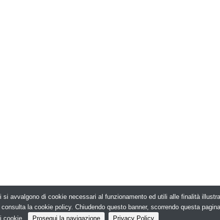
i si avvalgono di cookie necessari al funzionamento ed utili alle finalità illust
026. Edilizia in Rete - N.ro Iscrizione ROC 5836 -
e, consulta la cookie policy. Chiudendo questo banner, scorrendo questa pagin
i cookie.
Prosegui la navigazione
Privacy Policy