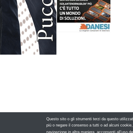
Questo sito o gli strumenti terzi da questo utilizzat
© Copyright 2
più o negare il consenso a tutti o ad alcuni cooki
navigazione in altra maniera, acconsenti all’uso de