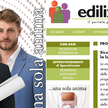
CHI SIAMO
CONTATTI
WWW.BEMA
PRO
DATA BASE
PRODUZIONE
Sic
DISTRIBUZIONE
la l
APPROFONDIMENTI
La cr
di Specializzata
sempr
NORMATIVA
delle
SUPPLEMENTI
SPECIALI
proge
per l
a osp
dei m
contr
della