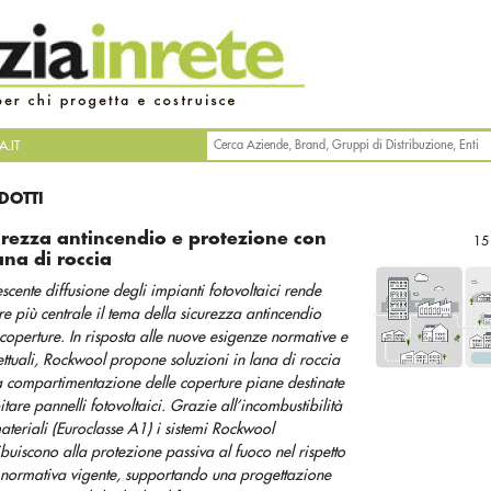
.IT
DOTTI
urezza antincendio e protezione con
15
ana di roccia
escente diffusione degli impianti fotovoltaici rende
e più centrale il tema della sicurezza antincendio
 coperture. In risposta alle nuove esigenze normative e
ttuali, Rockwool propone soluzioni in lana di roccia
a compartimentazione delle coperture piane destinate
itare pannelli fotovoltaici. Grazie all’incombustibilità
ateriali (Euroclasse A1) i sistemi Rockwool
ibuiscono alla protezione passiva al fuoco nel rispetto
 normativa vigente, supportando una progettazione