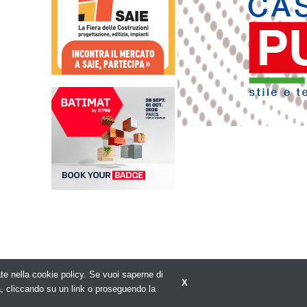
rate nella cookie policy. Se vuoi saperne di
X
Privacy policy
a, cliccando su un link o proseguendo la