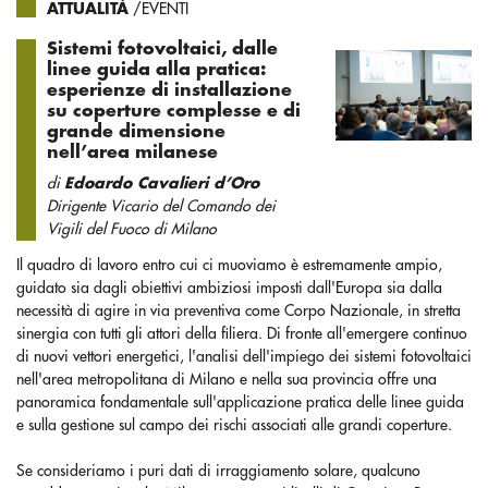
ATTUALITÀ
/EVENTI
Sistemi fotovoltaici, dalle
linee guida alla pratica:
esperienze di installazione
su coperture complesse e di
grande dimensione
nell’area milanese
di
Edoardo Cavalieri d’Oro
Dirigente Vicario del Comando dei
Vigili del Fuoco di Milano
Il quadro di lavoro entro cui ci muoviamo è estremamente ampio,
guidato sia dagli obiettivi ambiziosi imposti dall'Europa sia dalla
necessità di agire in via preventiva come Corpo Nazionale, in stretta
sinergia con tutti gli attori della filiera. Di fronte all'emergere continuo
di nuovi vettori energetici, l'analisi dell'impiego dei sistemi fotovoltaici
nell'area metropolitana di Milano e nella sua provincia offre una
panoramica fondamentale sull'applicazione pratica delle linee guida
e sulla gestione sul campo dei rischi associati alle grandi coperture.
Se consideriamo i puri dati di irraggiamento solare, qualcuno