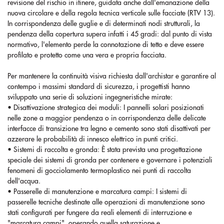
revisione del rischio in itinere, guidata anche dall'emanazione della
nuova circolare e della regola tecnica verticale sulle facciate (RTV 13).
In corrispondenza delle guglie e di determinati nodi strutturali, la
pendenza della copertura supera infatti i 45 gradi: dal punto di vista
normativo, l'elemento perde la connotazione di tetto e deve essere
profilato e protetto come una vera e propria facciata.
Per mantenere la continuità visiva richiesta dall'archistar e garantire al
contempo i massimi standard di sicurezza, i progettisti hanno
sviluppato una serie di soluzioni ingegneristiche mirate:
• Disattivazione strategica dei moduli: I pannelli solari posizionati
nelle zone a maggior pendenza o in corrispondenza delle delicate
interfacce di transizione tra legno e cemento sono stati disattivati per
azzerare le probabilità di innesco elettrico in punti critici.
• Sistemi di raccolta e gronda: È stata prevista una progettazione
speciale dei sistemi di gronda per contenere e governare i potenziali
fenomeni di gocciolamento termoplastico nei punti di raccolta
dell'acqua.
• Passerelle di manutenzione e marcatura campi: I sistemi di
passerelle tecniche destinate alle operazioni di manutenzione sono
stati configurati per fungere da reali elementi di interruzione e
"marcatura campi", operando quella saturazione e