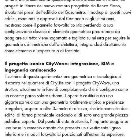
progetti in itinere del nuovo campus progettato da Renzo Piano,
situato nei pressi dell'edificio del Gasometro. I mockup di questi nuovi
edifici, esaminati e approvati dal Comando negli ultimi anni,
mostrano come il pannello fotovoltaico stia perdendo la sua
configurazione classica di elemento geometrico preordinato da
adagiare sul tetto: viene sagomato e tagliato su misura per seguire le
geometrie asimmetriche dell'architettura, integrandosi direttamente
come elemento di copertura o di facciata.
Il progetto iconico CityWave: integrazione, BIM e
ingegneria antincendio
Il culmine di questa sperimentazione geometrica e tecnologica si
riscontra nel quartiere di CityLife con il progetto CityWave, una
struttura attualmente in fase di completamento che si configura come
un enorme parco solare urbano. L'opera è costituita da una
gigantesca vela con una geometria totalmente atipica e pendenze
irregolari, sospesa a oltre 35 metri di altezza, che interconnette due
edifici di forma piramidale lasciando al di sotto una grande piazza
pubblica coperta. Dal punto di vista strutturale, l'impianto poggia su
una base in cemento armato che presenta un rivestimento ligneo
inferiore e i moduli fotovoltaici posizionati all'estremità superiore.