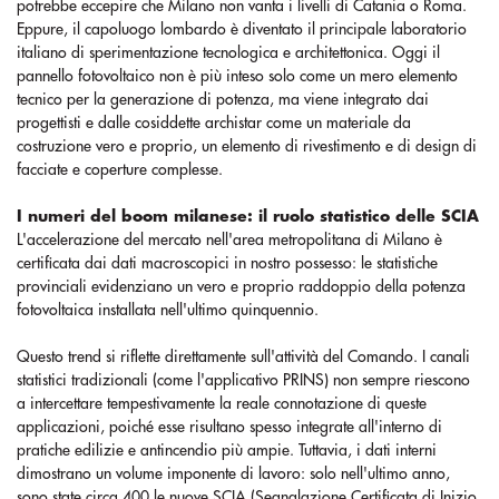
potrebbe eccepire che Milano non vanta i livelli di Catania o Roma.
Eppure, il capoluogo lombardo è diventato il principale laboratorio
italiano di sperimentazione tecnologica e architettonica. Oggi il
pannello fotovoltaico non è più inteso solo come un mero elemento
tecnico per la generazione di potenza, ma viene integrato dai
progettisti e dalle cosiddette archistar come un materiale da
costruzione vero e proprio, un elemento di rivestimento e di design di
facciate e coperture complesse.
I numeri del boom milanese: il ruolo statistico delle SCIA
L'accelerazione del mercato nell'area metropolitana di Milano è
certificata dai dati macroscopici in nostro possesso: le statistiche
provinciali evidenziano un vero e proprio raddoppio della potenza
fotovoltaica installata nell'ultimo quinquennio.
Questo trend si riflette direttamente sull'attività del Comando. I canali
statistici tradizionali (come l'applicativo PRINS) non sempre riescono
a intercettare tempestivamente la reale connotazione di queste
applicazioni, poiché esse risultano spesso integrate all'interno di
pratiche edilizie e antincendio più ampie. Tuttavia, i dati interni
dimostrano un volume imponente di lavoro: solo nell'ultimo anno,
sono state circa 400 le nuove SCIA (Segnalazione Certificata di Inizio