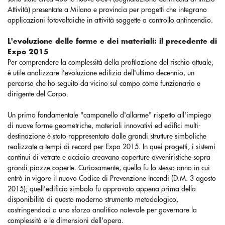
Attività) presentate a Milano e provincia per progetti che integrano
applicazioni fotovoltaiche in attività soggette a controllo antincendio.
L'evoluzione delle forme e dei materiali: il precedente di
Expo 2015
Per comprendere la complessità della profilazione del rischio attuale,
è utile analizzare l'evoluzione edilizia dell'ultimo decennio, un
percorso che ho seguito da vicino sul campo come funzionario e
dirigente del Corpo.
Un primo fondamentale "campanello d'allarme" rispetto all'impiego
di nuove forme geometriche, materiali innovativi ed edifici multi-
destinazione è stato rappresentato dalle grandi strutture simboliche
realizzate a tempi di record per Expo 2015. In quei progetti, i sistemi
continui di vetrate e acciaio creavano coperture avveniristiche sopra
grandi piazze coperte. Curiosamente, quello fu lo stesso anno in cui
entrò in vigore il nuovo Codice di Prevenzione Incendi (D.M. 3 agosto
2015); quell'edificio simbolo fu approvato appena prima della
disponibilità di questo moderno strumento metodologico,
costringendoci a uno sforzo analitico notevole per governare la
complessità e le dimensioni dell'opera.