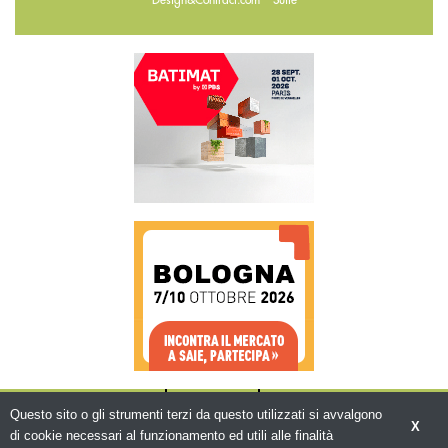
CHI SIAMO
CONTATTI
WWW.BEMA.IT
Questo sito o gli strumenti terzi da questo utilizzati si avvalgono
X
di cookie necessari al funzionamento ed utili alle finalità