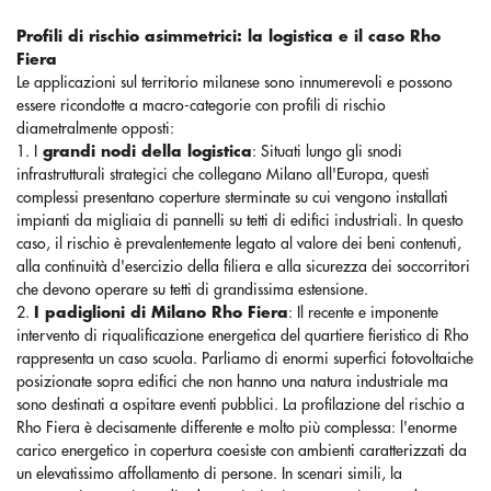
Profili di rischio asimmetrici: la logistica e il caso Rho
Fiera
Le applicazioni sul territorio milanese sono innumerevoli e possono
essere ricondotte a macro-categorie con profili di rischio
diametralmente opposti:
1. I
grandi nodi della logistica
: Situati lungo gli snodi
infrastrutturali strategici che collegano Milano all'Europa, questi
complessi presentano coperture sterminate su cui vengono installati
impianti da migliaia di pannelli su tetti di edifici industriali. In questo
caso, il rischio è prevalentemente legato al valore dei beni contenuti,
alla continuità d'esercizio della filiera e alla sicurezza dei soccorritori
che devono operare su tetti di grandissima estensione.
2.
I padiglioni di Milano Rho Fiera
: Il recente e imponente
intervento di riqualificazione energetica del quartiere fieristico di Rho
rappresenta un caso scuola. Parliamo di enormi superfici fotovoltaiche
posizionate sopra edifici che non hanno una natura industriale ma
sono destinati a ospitare eventi pubblici. La profilazione del rischio a
Rho Fiera è decisamente differente e molto più complessa: l'enorme
carico energetico in copertura coesiste con ambienti caratterizzati da
un elevatissimo affollamento di persone. In scenari simili, la