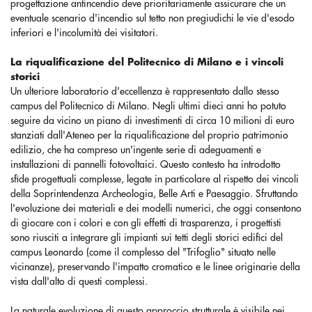
progettazione antincendio deve prioritariamente assicurare che un
eventuale scenario d'incendio sul tetto non pregiudichi le vie d'esodo
inferiori e l'incolumità dei visitatori.
La riqualificazione del Politecnico di Milano e i vincoli
storici
Un ulteriore laboratorio d'eccellenza è rappresentato dallo stesso
campus del Politecnico di Milano. Negli ultimi dieci anni ho potuto
seguire da vicino un piano di investimenti di circa 10 milioni di euro
stanziati dall'Ateneo per la riqualificazione del proprio patrimonio
edilizio, che ha compreso un'ingente serie di adeguamenti e
installazioni di pannelli fotovoltaici. Questo contesto ha introdotto
sfide progettuali complesse, legate in particolare al rispetto dei vincoli
della Soprintendenza Archeologia, Belle Arti e Paesaggio. Sfruttando
l'evoluzione dei materiali e dei modelli numerici, che oggi consentono
di giocare con i colori e con gli effetti di trasparenza, i progettisti
sono riusciti a integrare gli impianti sui tetti degli storici edifici del
campus Leonardo (come il complesso del "Trifoglio" situato nelle
vicinanze), preservando l'impatto cromatico e le linee originarie della
vista dall'alto di questi complessi.
La naturale evoluzione di questo approccio strutturale è visibile nei