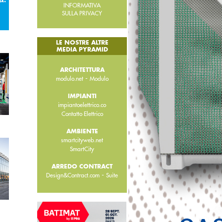
INFORMATIVA
SULLA PRIVACY
LE NOSTRE ALTRE
MEDIA PYRAMID
ARCHITETTURA
-
modulo.net
Modulo
IMPIANTI
impiantoelettrico.co
Contatto Elettrico
AMBIENTE
smartcityweb.net
SmartCity
ARREDO CONTRACT
-
Design&Contract.com
Suite