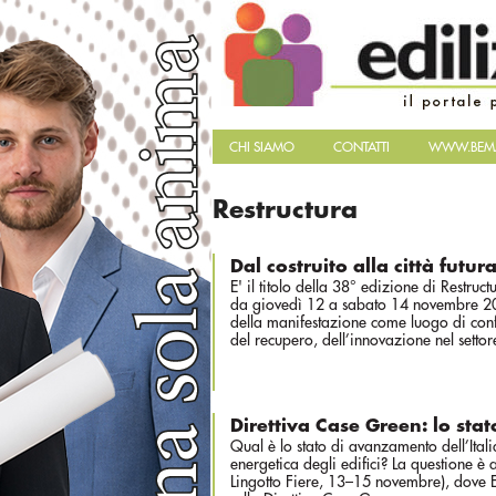
CHI SIAMO
CONTATTI
WWW.BEMA
Restructura
Dal costruito alla città futur
E' il titolo della 38° edizione di Restruc
da giovedì 12 a sabato 14 novembre 2026
della manifestazione come luogo di confr
del recupero, dell’innovazione nel settore
Direttiva Case Green: lo sta
Qual è lo stato di avanzamento dell’Italia
energetica degli edifici? La questione è 
Lingotto Fiere, 13–15 novembre), dove Eur