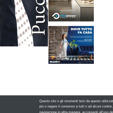
Questo sito o gli strumenti terzi da questo utilizzat
© Copyright 2
più o negare il consenso a tutti o ad alcuni cooki
navigazione in altra maniera, acconsenti all’uso de