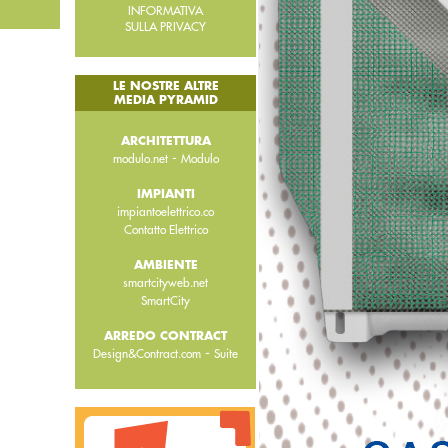
INFORMATIVA
SULLA PRIVACY
LE NOSTRE ALTRE
MEDIA PYRAMID
ARCHITETTURA
-
modulo.net
Modulo
IMPIANTI
impiantoelettrico.co
Contatto Elettrico
AMBIENTE
smartcityweb.net
SmartCity
ARREDO CONTRACT
-
Design&Contract.com
Suite