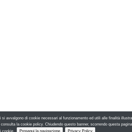
i si avvalgono di cookie necessari al funzionamento ed utili alle finalità illust
026. Edilizia in Rete - N.ro Iscrizione ROC 5836 -
e, consulta la cookie policy. Chiudendo questo banner, scorrendo questa pagin
i cookie.
Prosegui la navigazione
Privacy Policy