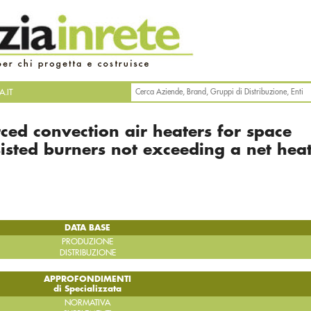
.IT
rced convection air heaters for space
sisted burners not exceeding a net hea
DATA BASE
PRODUZIONE
DISTRIBUZIONE
APPROFONDIMENTI
di Specializzata
NORMATIVA