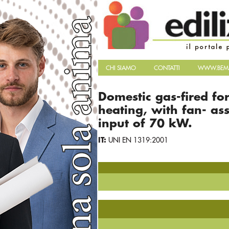
CHI SIAMO
CONTATTI
WWW.BEMA
Domestic gas-fired fo
heating, with fan- as
input of 70 kW.
IT:
UNI EN 1319:2001