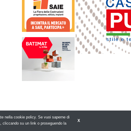
rate nella cookie policy. Se vuoi saperne di
X
Privacy policy
a, cliccando su un link o proseguendo la