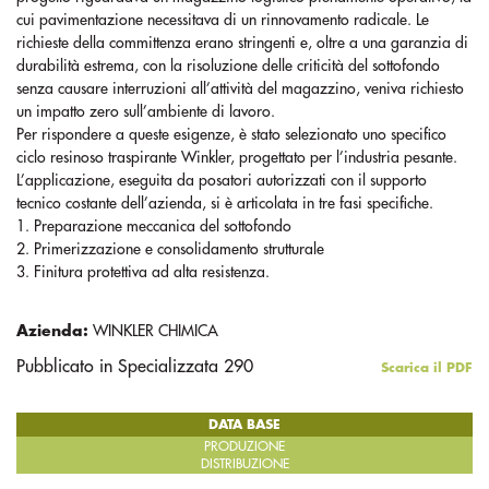
cui pavimentazione necessitava di un rinnovamento radicale. Le
richieste della committenza erano stringenti e, oltre a una garanzia di
durabilità estrema, con la risoluzione delle criticità del sottofondo
senza causare interruzioni all’attività del magazzino, veniva richiesto
un impatto zero sull’ambiente di lavoro.
Per rispondere a queste esigenze, è stato selezionato uno specifico
ciclo resinoso traspirante Winkler, progettato per l’industria pesante.
L’applicazione, eseguita da posatori autorizzati con il supporto
tecnico costante dell’azienda, si è articolata in tre fasi specifiche.
1. Preparazione meccanica del sottofondo
2. Primerizzazione e consolidamento strutturale
3. Finitura protettiva ad alta resistenza.
Azienda:
WINKLER CHIMICA
Pubblicato in Specializzata 290
Scarica il PDF
DATA BASE
PRODUZIONE
DISTRIBUZIONE