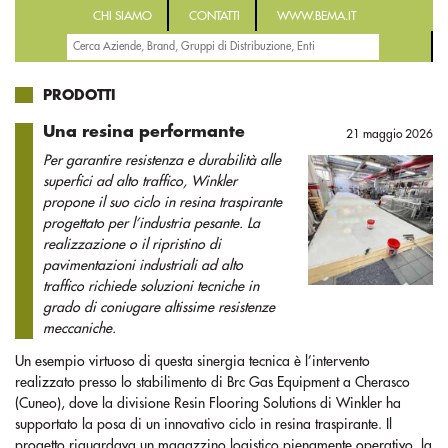
CHI SIAMO
CONTATTI
WWW.BEMA.IT
PRODOTTI
Una resina performante
21 maggio 2026
Per garantire resistenza e durabilità alle
superfici ad alto traffico, Winkler
propone il suo ciclo in resina traspirante
progettato per l’industria pesante. La
realizzazione o il ripristino di
pavimentazioni industriali ad alto
traffico richiede soluzioni tecniche in
grado di coniugare altissime resistenze
meccaniche.
Un esempio virtuoso di questa sinergia tecnica è l’intervento
realizzato presso lo stabilimento di Brc Gas Equipment a Cherasco
(Cuneo), dove la divisione Resin Flooring Solutions di Winkler ha
supportato la posa di un innovativo ciclo in resina traspirante. Il
progetto riguardava un magazzino logistico pienamente operativo, la