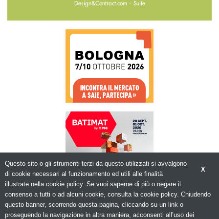
-
Design&Contract.com
Suite
Questo sito o gli strumenti terzi da questo utilizzati si avvalgono
X
di cookie necessari al funzionamento ed utili alle finalità
illustrate nella cookie policy. Se vuoi saperne di più o negare il
consenso a tutti o ad alcuni cookie, consulta la cookie policy. Chiudendo
questo banner, scorrendo questa pagina, cliccando su un link o
© Copyright 2026. Edilizia in Rete - N.ro
Iscrizione ROC 5836 -
Privacy policy
proseguendo la navigazione in altra maniera, acconsenti all’uso dei