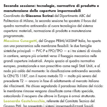
Seconda sessione: tecnologie, normativa di prodotto e
manutenzione delle coperture impermeabili
Coordinata da
Giacomo Scrinzi
del Dipartimento ABC del
Politecnico di Milano, la seconda sessione ha spostato il focus dal
quadro normativo antincendio al cuore tecnologico del sistema
copertura: materiali, normazione di prodotto e manutenzione
programmata.
Massimo Cunegatti
, del Gruppo PRIMI/ASSIMP Italia, ha aperto
con una panoramica sulle membrane flessibili: le due famiglie
sintetiche principali — PVC-P e FPO/TPO — e i tre sistemi di vincolo
in cantiere, sempre più orientati verso il fissaggio meccanico nelle
grandi coperture industriali. Ampio spazio al quadro normativo
europeo, prestazionale e non prescrittivo come negli Stati Uniti, e al
nodo più caldo del momento: la classificazione antincendio secondo
la CEN/TS 1187, con il nuovo metodo T3 — molto più severo del
precedente T2 — ancora in fase di adattamento al mercato italiano
dei rifacimenti. Ha chiuso segnalando il paradosso italiano del riciclo:
le membrane rimosse vengono classificate come rifiuto speciale,
ostacolando il recupero che altrove in Europa è ormai strutturato.
Leonardo Castelvecchio
, referente del Comitato Tecnico del
Gruppo PML, ha presentato i sistemi impermeabilizzanti liquidi,