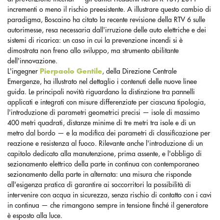
incrementi o meno il rischio preesistente. A illustrare questo cambio di
paradigma, Boscaino ha citato la recente revisione della RTV 6 sulle
autorimesse, resa necessaria dall'irruzione delle auto elettriche e dei
sistemi di ricarica: un caso in cui la prevenzione incendi si è
dimostrata non freno allo sviluppo, ma strumento abilitante
dell'innovazione.
L'ingegner
Pierpaolo Gentile
, della Direzione Centrale
Emergenze, ha illustrato nel dettaglio i contenuti delle nuove linee
guida. Le principali novità riguardano la distinzione tra pannelli
applicati e integrati con misure differenziate per ciascuna tipologia,
l'introduzione di parametri geometrici precisi — isole di massimo
400 metri quadrati, distanze minime di tre metri tra isole e di un
metro dal bordo — e la modifica dei parametri di classificazione per
reazione e resistenza al fuoco. Rilevante anche l'introduzione di un
capitolo dedicato alla manutenzione, prima assente, e l'obbligo di
sezionamento elettrico della parte in continua con contemporaneo
sezionamento della parte in alternata: una misura che risponde
all'esigenza pratica di garantire ai soccorritori la possibilità di
intervenire con acqua in sicurezza, senza rischio di contatto con i cavi
in continua — che rimangono sempre in tensione finché il generatore
è esposto alla luce.