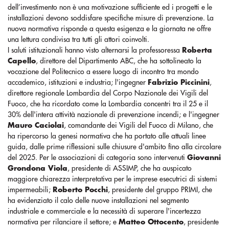
dell’investimento non è una motivazione sufficiente ed i progetti e le
installazioni devono soddisfare specifiche misure di prevenzione. La
nuova normativa risponde a questa esigenza e la giornata ne offre
una lettura condivisa tra tutti gli attori coinvolti.
I saluti istituzionali hanno visto alternarsi la professoressa
Roberta
Capello
, direttore del Dipartimento ABC, che ha sottolineato la
vocazione del Politecnico a essere luogo di incontro tra mondo
accademico, istituzioni e industria; l'ingegner
Fabrizio Piccinini
,
direttore regionale Lombardia del Corpo Nazionale dei Vigili del
Fuoco, che ha ricordato come la Lombardia concentri tra il 25 e il
30% dell'intera attività nazionale di prevenzione incendi; e l'ingegner
Mauro Caciolai
, comandante dei Vigili del Fuoco di Milano, che
ha ripercorso la genesi normativa che ha portato alle attuali linee
guida, dalle prime riflessioni sulle chiusure d'ambito fino alla circolare
del 2025. Per le associazioni di categoria sono intervenuti
Giovanni
Grondona Viola
, presidente di ASSIMP, che ha auspicato
maggiore chiarezza interpretativa per le imprese esecutrici di sistemi
impermeabili;
Roberto Pocchi
, presidente del gruppo PRIMI, che
ha evidenziato il calo delle nuove installazioni nel segmento
industriale e commerciale e la necessità di superare l'incertezza
normativa per rilanciare il settore; e
Matteo Ottocento
, presidente