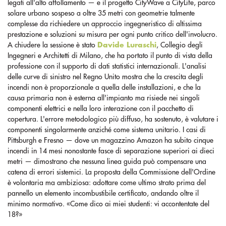
legati all'alto affollamento — e il progetto CityWave a CityLife, parco
solare urbano sospeso a oltre 35 metri con geometrie talmente
complesse da richiedere un approccio ingegneristico di altissima
prestazione e soluzioni su misura per ogni punto critico dell'involucro.
A chiudere la sessione è stato
Davide Luraschi
, Collegio degli
Ingegneri e Architetti di Milano, che ha portato il punto di vista della
professione con il supporto di dati statistici internazionali. L'analisi
delle curve di sinistro nel Regno Unito mostra che la crescita degli
incendi non è proporzionale a quella delle installazioni, e che la
causa primaria non è esterna all'impianto ma risiede nei singoli
componenti elettrici e nella loro interazione con il pacchetto di
copertura. L'errore metodologico più diffuso, ha sostenuto, è valutare i
componenti singolarmente anziché come sistema unitario. I casi di
Pittsburgh e Fresno — dove un magazzino Amazon ha subito cinque
incendi in 14 mesi nonostante fasce di separazione superiori ai dieci
metri — dimostrano che nessuna linea guida può compensare una
catena di errori sistemici. La proposta della Commissione dell'Ordine
è volontaria ma ambiziosa: adottare come ultimo strato prima del
pannello un elemento incombustibile certificato, andando oltre il
minimo normativo. «Come dico ai miei studenti: vi accontentate del
18?»