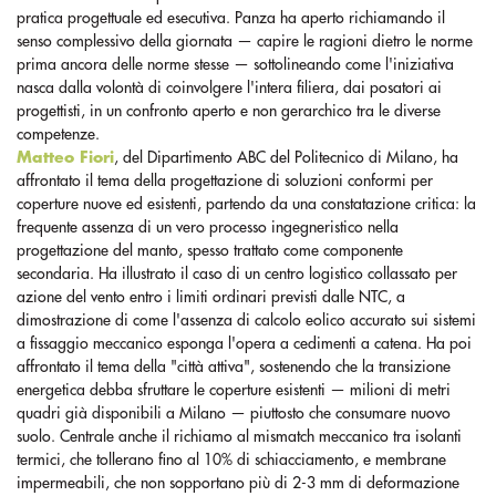
pratica progettuale ed esecutiva. Panza ha aperto richiamando il
senso complessivo della giornata — capire le ragioni dietro le norme
prima ancora delle norme stesse — sottolineando come l'iniziativa
nasca dalla volontà di coinvolgere l'intera filiera, dai posatori ai
progettisti, in un confronto aperto e non gerarchico tra le diverse
competenze.
Matteo Fiori
, del Dipartimento ABC del Politecnico di Milano, ha
affrontato il tema della progettazione di soluzioni conformi per
coperture nuove ed esistenti, partendo da una constatazione critica: la
frequente assenza di un vero processo ingegneristico nella
progettazione del manto, spesso trattato come componente
secondaria. Ha illustrato il caso di un centro logistico collassato per
azione del vento entro i limiti ordinari previsti dalle NTC, a
dimostrazione di come l'assenza di calcolo eolico accurato sui sistemi
a fissaggio meccanico esponga l'opera a cedimenti a catena. Ha poi
affrontato il tema della "città attiva", sostenendo che la transizione
energetica debba sfruttare le coperture esistenti — milioni di metri
quadri già disponibili a Milano — piuttosto che consumare nuovo
suolo. Centrale anche il richiamo al mismatch meccanico tra isolanti
termici, che tollerano fino al 10% di schiacciamento, e membrane
impermeabili, che non sopportano più di 2-3 mm di deformazione