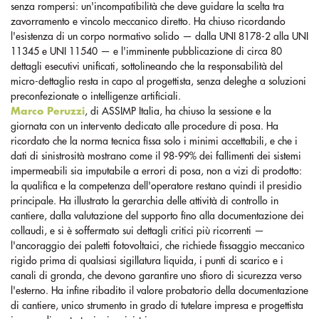
senza rompersi: un'incompatibilità che deve guidare la scelta tra
zavorramento e vincolo meccanico diretto. Ha chiuso ricordando
l'esistenza di un corpo normativo solido — dalla UNI 8178-2 alla UNI
11345 e UNI 11540 — e l'imminente pubblicazione di circa 80
dettagli esecutivi unificati, sottolineando che la responsabilità del
micro-dettaglio resta in capo al progettista, senza deleghe a soluzioni
preconfezionate o intelligenze artificiali.
Marco Peruzzi
, di ASSIMP Italia, ha chiuso la sessione e la
giornata con un intervento dedicato alle procedure di posa. Ha
ricordato che la norma tecnica fissa solo i minimi accettabili, e che i
dati di sinistrosità mostrano come il 98-99% dei fallimenti dei sistemi
impermeabili sia imputabile a errori di posa, non a vizi di prodotto:
la qualifica e la competenza dell'operatore restano quindi il presidio
principale. Ha illustrato la gerarchia delle attività di controllo in
cantiere, dalla valutazione del supporto fino alla documentazione dei
collaudi, e si è soffermato sui dettagli critici più ricorrenti —
l'ancoraggio dei paletti fotovoltaici, che richiede fissaggio meccanico
rigido prima di qualsiasi sigillatura liquida, i punti di scarico e i
canali di gronda, che devono garantire uno sfioro di sicurezza verso
l'esterno. Ha infine ribadito il valore probatorio della documentazione
di cantiere, unico strumento in grado di tutelare impresa e progettista