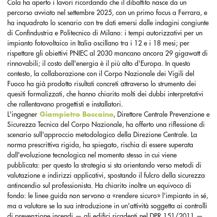
Cola ha aperto i lavori ricordando che il dibattito nasce da un
percorso avviato nel settembre 2025, con un primo focus a Ferrara, e
ha inquadrato lo scenario con tre dati emersi dalle indagini congiunte
di Confindustria e Politecnico di Milano: i tempi autorizzativi per un
impianto fotovoltaico in Italia oscillano tra i 12 e i 18 mesi; per
rispettare gli obiettivi PNIEC al 2030 mancano ancora 29 gigawatt di
rinnovabili; il costo dell'energia è il più alto d'Europa. In questo
contesto, la collaborazione con il Corpo Nazionale dei Vigili del
Fuoco ha già prodotto risultati concreti attraverso lo strumento dei
quesiti formalizzati, che hanno chiarito molti dei dubbi interpretativi
che rallentavano progettisti e installatori.
L'ingegner
Giampietro Boscaino
, Direttore Centrale Prevenzione e
Sicurezza Tecnica del Corpo Nazionale, ha offerto una riflessione di
scenario sull'approccio metodologico della Direzione Centrale. La
norma prescrittiva rigida, ha spiegato, rischia di essere superata
dall'evoluzione tecnologica nel momento stesso in cui viene
pubblicata: per questo la strategia si sta orientando verso metodi di
valutazione e indirizzi applicativi, spostando il fulcro della sicurezza
antincendio sul professionista. Ha chiarito inoltre un equivoco di
fondo: le linee guida non servono a «rendere sicuro» l'impianto in sé,
ma a valutare se la sua introduzione in un'attività soggetta ai controlli
di prevenzione incendi — gli edifici ricadenti nel DPR 151/2011 —