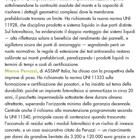
sottolineandone la continuità assoluta del manto e la capacità di
risolvere i dettagli geometrici complessi dove le membrane
prefabbricate trovano un limite. Ha richiamato la nuova norma UNI
11928, che disciplina prodotto e sistema liquido in due parti distinte.
Sul fotovoltaico, ha evidenziato il doppio vantaggio dei sistemi liquidi
— alta riflettanza solare a beneficio del rendimento dei pannelli, e
sigillatura sicura dei punti di ancoraggio — segnalando però un
vuoto normativo: le regole di estensione dei test antincendio restano
calibrate sui manti prefabbricati, penalizzando i prodotti liquidi in
termini di tempi e costi di certificazione.
Marco Peruzzi
, di ASSIMP Italia, ha chiuso con la prospettiva delle
imprese di posa. Ha richiamato la norma UNI 11333 sulla
formazione e certificazione dei posatori, e ha insistito sul tema della
durabilità: poiché un impianto fotovoltaico si ammortizza in circa 20
anni, il pacchetto impermeabile sottostante deve durare almeno
altrettanto, superando l'orizzonte minimo della garanzia decennale.
Centrale anche il richiamo alla manutenzione programmata secondo
la UNI 11540, principale causa di contenziosi quando trascurata:
l'accumulo di residui sotto i moduli fotovoltaici è un rischio di innesco
concreto, e un caso assicurativo citato da Peruzzi — un risarcimento
per danni da grandine lievitato da 3.200 a 120.000 euro grazie a un