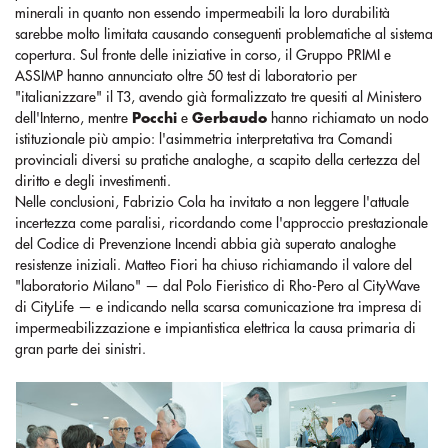
minerali in quanto non essendo impermeabili la loro durabilità
sarebbe molto limitata causando conseguenti problematiche al sistema
copertura. Sul fronte delle iniziative in corso, il Gruppo PRIMI e
ASSIMP hanno annunciato oltre 50 test di laboratorio per
"italianizzare" il T3, avendo già formalizzato tre quesiti al Ministero
dell'Interno, mentre
Pocchi
e
Gerbaudo
hanno richiamato un nodo
istituzionale più ampio: l'asimmetria interpretativa tra Comandi
provinciali diversi su pratiche analoghe, a scapito della certezza del
diritto e degli investimenti.
Nelle conclusioni, Fabrizio Cola ha invitato a non leggere l'attuale
incertezza come paralisi, ricordando come l'approccio prestazionale
del Codice di Prevenzione Incendi abbia già superato analoghe
resistenze iniziali. Matteo Fiori ha chiuso richiamando il valore del
"laboratorio Milano" — dal Polo Fieristico di Rho-Pero al CityWave
di CityLife — e indicando nella scarsa comunicazione tra impresa di
impermeabilizzazione e impiantistica elettrica la causa primaria di
gran parte dei sinistri.