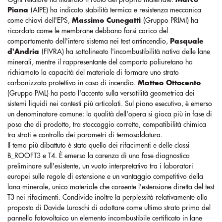
Piana
(AIPE) ha indicato stabilità termica e resistenza meccanica
come chiavi dell'EPS,
Massimo Cunegatti
(Gruppo PRIMI) ha
ricordato come le membrane debbano farsi carico del
comportamento dell'intero sistema nei test antincendio,
Pasquale
d'Andria
(FIVRA) ha sottolineato l'incombustibilità nativa delle lane
minerali, mentre il rappresentante del comparto poliuretano ha
richiamato la capacità del materiale di formare uno strato
carbonizzato protettivo in caso di incendio.
Matteo Ottocento
(Gruppo PML) ha posto l'accento sulla versatilità geometrica dei
sistemi liquidi nei contesti più articolati. Sul piano esecutivo, è emerso
un denominatore comune: la qualità dell'opera si gioca più in fase di
posa che di prodotto, tra stoccaggio corretto, compatibilità chimica
tra strati e controllo dei parametri di termosaldatura.
Il tema più dibattuto è stato quello dei rifacimenti e delle classi
B_ROOFT3 e T4. È emersa la carenza di una fase diagnostica
preliminare sull'esistente, un vuoto interpretativo tra i laboratori
europei sulle regole di estensione e un vantaggio competitivo della
lana minerale, unico materiale che consente l'estensione diretta del test
T3 nei rifacimenti. Condivide inoltre la perplessità relativamente alla
proposta di Davide Luraschi di adottare come ultimo strato prima del
pannello fotovoltaico un elemento incombustibile certificato in lane