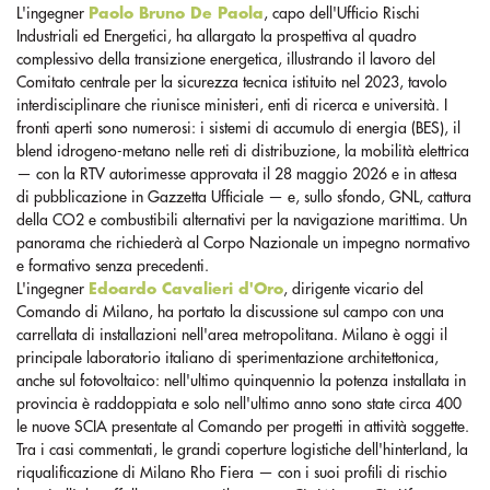
L'ingegner
Paolo Bruno De Paola
, capo dell'Ufficio Rischi
Industriali ed Energetici, ha allargato la prospettiva al quadro
complessivo della transizione energetica, illustrando il lavoro del
Comitato centrale per la sicurezza tecnica istituito nel 2023, tavolo
interdisciplinare che riunisce ministeri, enti di ricerca e università. I
fronti aperti sono numerosi: i sistemi di accumulo di energia (BES), il
blend idrogeno-metano nelle reti di distribuzione, la mobilità elettrica
— con la RTV autorimesse approvata il 28 maggio 2026 e in attesa
di pubblicazione in Gazzetta Ufficiale — e, sullo sfondo, GNL, cattura
della CO2 e combustibili alternativi per la navigazione marittima. Un
panorama che richiederà al Corpo Nazionale un impegno normativo
e formativo senza precedenti.
L'ingegner
Edoardo Cavalieri d'Oro
, dirigente vicario del
Comando di Milano, ha portato la discussione sul campo con una
carrellata di installazioni nell'area metropolitana. Milano è oggi il
principale laboratorio italiano di sperimentazione architettonica,
anche sul fotovoltaico: nell'ultimo quinquennio la potenza installata in
provincia è raddoppiata e solo nell'ultimo anno sono state circa 400
le nuove SCIA presentate al Comando per progetti in attività soggette.
Tra i casi commentati, le grandi coperture logistiche dell'hinterland, la
riqualificazione di Milano Rho Fiera — con i suoi profili di rischio